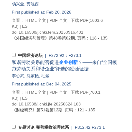
杨兴全
,
龚泓西
First published at: Feb 20, 2026
查看：
HTML 全文
|
PDF 全文
|
下载 PDF
(1603.6
KB) |
ESI
doi:
10.16538/j.cnki.fem.20250916.401
《外国经济与管理》
第48卷第02期
, 页码：118 - 135
中国经济论坛
| F272.92；F273.1
和谐劳动关系能否促进
企业创新
？——来自“全国模
范劳动关系和谐企业”评选的经验证据
李心武
,
沈家艳
,
毛聚
First published at: Dec 04, 2025
查看：
HTML 全文
|
PDF 全文
|
下载 PDF
(760.1
KB) |
ESI
doi:
10.16538/j.cnki.jfe.20250624.103
《财经研究》
第51卷第12期
, 页码：121 - 135
专题讨论·完善税收治理体系
| F812.42;F273.1