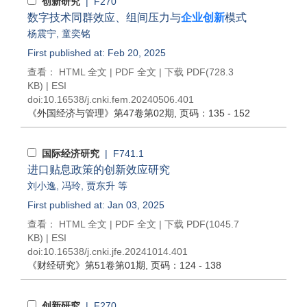
创新研究
| F270
数字技术同群效应、组间压力与
企业创新
模式
杨震宁
,
童奕铭
First published at: Feb 20, 2025
查看：
HTML 全文
|
PDF 全文
|
下载 PDF
(728.3
KB) |
ESI
doi:
10.16538/j.cnki.fem.20240506.401
《外国经济与管理》
第47卷第02期
, 页码：135 - 152
国际经济研究
| F741.1
进口贴息政策的创新效应研究
刘小逸
,
冯玲
,
贾东升
等
First published at: Jan 03, 2025
查看：
HTML 全文
|
PDF 全文
|
下载 PDF
(1045.7
KB) |
ESI
doi:
10.16538/j.cnki.jfe.20241014.401
《财经研究》
第51卷第01期
, 页码：124 - 138
创新研究
| F270