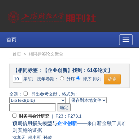
首页
Toggle
naviga
首页
>
相同标签论文聚合
【相同标签：【企业创新】找到：61条论文】
条/页 按年卷期：
升序
降序 排列
全选：
导出参考文献，格式为：
财务与会计研究
| F23；F273.1
预期信用损失模型与
企业创新
——来自新金融工具准
则实施的证据
沈孝天
,
程小可
,
孙乾