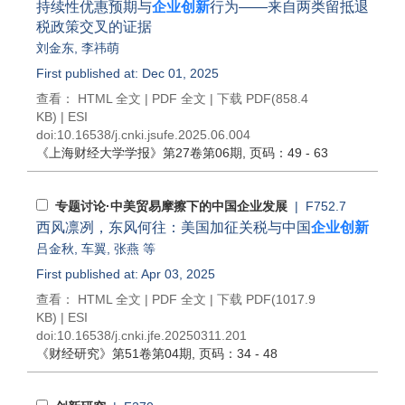
持续性优惠预期与
企业创新
行为——来自两类留抵退
税政策交叉的证据
刘金东
,
李祎萌
First published at: Dec 01, 2025
查看：
HTML 全文
|
PDF 全文
|
下载 PDF
(858.4
KB) |
ESI
doi:
10.16538/j.cnki.jsufe.2025.06.004
《上海财经大学学报》
第27卷第06期
, 页码：49 - 63
专题讨论·中美贸易摩擦下的中国企业发展
| F752.7
西风凛冽，东风何往：美国加征关税与中国
企业创新
吕金秋
,
车翼
,
张燕
等
First published at: Apr 03, 2025
查看：
HTML 全文
|
PDF 全文
|
下载 PDF
(1017.9
KB) |
ESI
doi:
10.16538/j.cnki.jfe.20250311.201
《财经研究》
第51卷第04期
, 页码：34 - 48