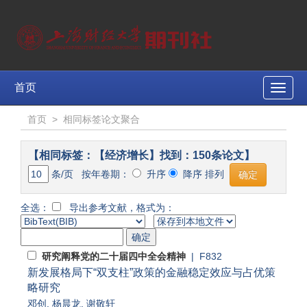
首页
Toggle
naviga
首页
>
相同标签论文聚合
【相同标签：【经济增长】找到：150条论文】
条/页 按年卷期：
升序
降序 排列
全选：
导出参考文献，格式为：
研究阐释党的二十届四中全会精神
| F832
新发展格局下“双支柱”政策的金融稳定效应与占优策
略研究
邓创
,
杨晨龙
,
谢敬轩