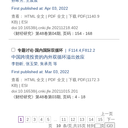
孙希芳
,
王晨晨
First published at: Apr 03, 2022
查看：
HTML 全文
|
PDF 全文
|
下载 PDF
(1140.9
KB) |
ESI
doi:
10.16538/j.cnki.jfe.20211218.402
《财经研究》
第48卷第04期
, 页码：154 - 168
专题讨论·国内国际双循环
| F114.4;F812.2
中国跨境投资的内外双循环溢出效应
李勃昕
,
张玉荣
,
朱承亮
等
First published at: Mar 03, 2022
查看：
HTML 全文
|
PDF 全文
|
下载 PDF
(1172.3
KB) |
ESI
doi:
10.16538/j.cnki.jfe.20211015.201
《财经研究》
第48卷第03期
, 页码：4 - 18
上一页
1
2
3
4
5
...
11
12
13
14
15
下一
页
10
条/页,共15页 转到
页