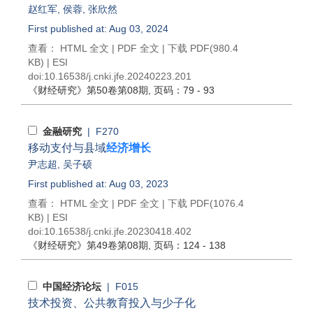
赵红军
,
侯蓉
,
张欣然
First published at: Aug 03, 2024
查看：
HTML 全文
|
PDF 全文
|
下载 PDF
(980.4
KB) |
ESI
doi:
10.16538/j.cnki.jfe.20240223.201
《财经研究》
第50卷第08期
, 页码：79 - 93
金融研究
| F270
移动支付与县域
经济增长
尹志超
,
吴子硕
First published at: Aug 03, 2023
查看：
HTML 全文
|
PDF 全文
|
下载 PDF
(1076.4
KB) |
ESI
doi:
10.16538/j.cnki.jfe.20230418.402
《财经研究》
第49卷第08期
, 页码：124 - 138
中国经济论坛
| F015
技术投资、公共教育投入与少子化