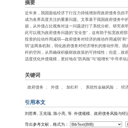
摘要
近年来，我国面临经济下行压力持续增加而政府债务负担
成为各界高度关注的重要问题。文章基于我国政府债务中的外
据，从外债占比视角对这一问题进行了系统分析。研究表
此可以视为政府债务问题的“安全垫”，这有助于拓宽政府
投资的拉动作用减弱—政府债务对经济的推动作用减弱”和
弱”这两条机制，弱化政府债务对经济增长的推动作用。因
杆的空间，从而确保积极财政政策的可持续性；但是，政府
适度优化外债规模，更好地在“防风险”与“稳增长”中寻求动
关键词
政府债务
;
外债
;
加杠杆
;
系统性金融风险
;
经
引用本文
刘哲希, 王兆瑞, 陈小亮, 等. 外债规模、政府债务风险与经济增长[J]
导出参考文献，格式为：