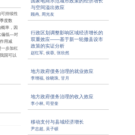
国家电商示范城市政策的经济增长
与空间溢出效应
的可持续性
顾冉
,
周光友
的季度数
的概率，因
行政区划调整影响区域经济增长的
比偏低—对
双重效应——基于新一轮撤县设市
作用减
政策的实证分析
进一步加杠
赵红军
,
侯蓉
,
张欣然
来我国可以
地方政府债务治理的就业效应
李增福
,
徐晓珠
,
甘月
地方政府债务治理的收入效应
李小林
,
司登奎
移动支付与县域经济增长
尹志超
,
吴子硕