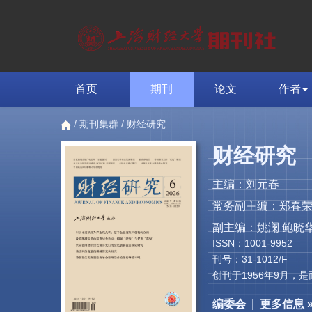
首页
期刊
论文
作者
/
期刊集群
/ 财经研究
财经研究
主编：刘元春
常务副主编：郑春
副主编：姚澜 鲍晓华
ISSN：1001-9952
刊号：31-1012/F
创刊于1956年9月
编委会
|
更多信息 