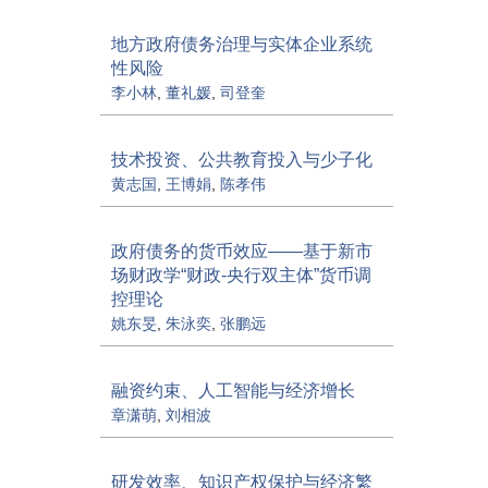
地方政府债务治理与实体企业系统
性风险
李小林
,
董礼媛
,
司登奎
技术投资、公共教育投入与少子化
黄志国
,
王博娟
,
陈孝伟
政府债务的货币效应——基于新市
场财政学“财政-央行双主体”货币调
控理论
姚东旻
,
朱泳奕
,
张鹏远
融资约束、人工智能与经济增长
章潇萌
,
刘相波
研发效率、知识产权保护与经济繁