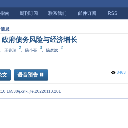
稿指南
期刊订阅
联系我们
邮件订阅
RSS
细信息
、政府债务风险与经济增长
1
2
3
2
,
王兆瑞
,
陈小亮
,
陈彦斌
8463
论文
语音预告
:
10.16538/j.cnki.jfe.20220113.201