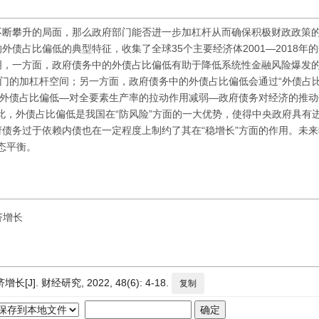
不断攀升的局面，那么政府部门能否进一步加杠杆从而确保积极财政政策
债占比偏低的典型特征，收集了全球35个主要经济体2001—2018年
明，一方面，政府债务中的外债占比偏低有助于降低系统性金融风险爆发
部门的加杠杆空间；另一方面，政府债务中的外债占比偏低会通过“外债占
“外债占比偏低—对全要素生产率的拉动作用减弱—政府债务对经济的推动
此，外债占比偏低是我国在“防风险”方面的一大优势，使得中央政府具有
债务过于依赖内债也在一定程度上制约了其在“稳增长”方面的作用。未
态平衡。
济增长
. 财经研究, 2022, 48(6): 4-18.
复制