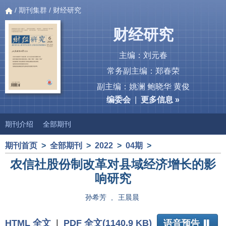
/
期刊集群
/ 财经研究
财经研究
主编：刘元春
常务副主编：郑春荣
副主编：姚澜 鲍晓华 黄俊
编委会
|
更多信息 »
期刊介绍
全部期刊
期刊首页
>
全部期刊
>
2022
>
04期
>
农信社股份制改革对县域经济增长的影
响研究
孙希芳
,
王晨晨
HTML 全文
|
PDF 全文(1140.9 KB)
语音预告