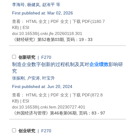
李海玲
,
杨健岚
,
赵洧平
等
First published at: Mar 02, 2026
查看：
HTML 全文
|
PDF 全文
|
下载 PDF
(1180.7
KB) |
ESI
doi:
10.16538/j.cnki.jfe.20260118.301
《财经研究》
第52卷第03期
, 页码：19 - 33
创新研究
| F270
制造企业数字创新的过程机制及其对
企业绩效
影响研
究
张振刚
,
户安涛
,
叶宝升
First published at: Jun 20, 2024
查看：
HTML 全文
|
PDF 全文
|
下载 PDF
(872.8
KB) |
ESI
doi:
10.16538/j.cnki.fem.20230727.401
《外国经济与管理》
第46卷第06期
, 页码：83 - 97
创业研究
| F270