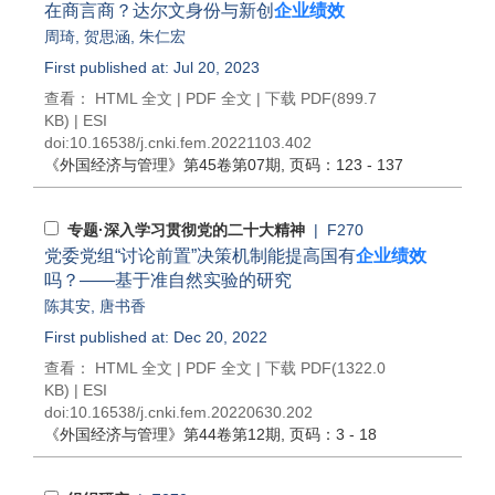
在商言商？达尔文身份与新创
企业绩效
周琦
,
贺思涵
,
朱仁宏
First published at: Jul 20, 2023
查看：
HTML 全文
|
PDF 全文
|
下载 PDF
(899.7
KB) |
ESI
doi:
10.16538/j.cnki.fem.20221103.402
《外国经济与管理》
第45卷第07期
, 页码：123 - 137
专题·深入学习贯彻党的二十大精神
| F270
党委党组“讨论前置”决策机制能提高国有
企业绩效
吗？——基于准自然实验的研究
陈其安
,
唐书香
First published at: Dec 20, 2022
查看：
HTML 全文
|
PDF 全文
|
下载 PDF
(1322.0
KB) |
ESI
doi:
10.16538/j.cnki.fem.20220630.202
《外国经济与管理》
第44卷第12期
, 页码：3 - 18