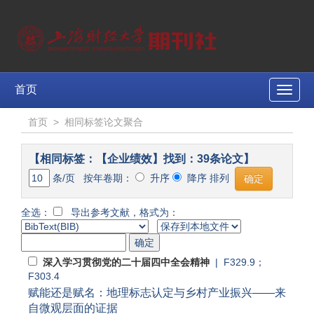
首页
Toggle
naviga
首页
>
相同标签论文聚合
【相同标签：【企业绩效】找到：39条论文】
条/页 按年卷期：
升序
降序 排列
全选：
导出参考文献，格式为：
深入学习贯彻党的二十届四中全会精神
| F329.9；
F303.4
赋能还是赋名：地理标志认定与乡村产业振兴——来
自微观层面的证据