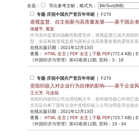
全选：
导出参考文献，格式为：
专题·庆祝中国共产党百年华诞
| F270
巡视监督、自主创新与高质量发展——基于国企
张建平
,
黄富
作为党内监督的战略性制度安排，巡视监督已成为党组织参
型，实证检验巡视监督与国有企业高质量发展的逻辑关系。研
在线出版日期：2021年12月13日
查看：
HTML 全文
|
PDF 全文
|
下载 PDF
(772.4 KB) |
E
《外国经济与管理》
第43卷第12期
, 页码：3 - 18
专题·庆祝中国共产党百年华诞
| F270
党组织嵌入对企业行为自律的影响——基于企业
王元芳
,
马连福
党组织内嵌到公司治理结构之中，发挥领导核心作用已成为
文实证分析了国有企业中党组织嵌入公司治理是否会使企业
在线出版日期：2021年12月13日
查看：
HTML 全文
|
PDF 全文
|
下载 PDF
(723.7 KB) |
E
《外国经济与管理》
第43卷第12期
, 页码：19 - 34