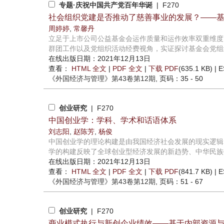
专题·庆祝中国共产党百年华诞
| F270
社会组织党建是否推动了慈善事业的发展？——
周婷婷
,
常馨丹
立足于上市公司公益基金会运作质量和运作效率双重维度
群团工作以及党组织活动经费视角，实证探讨基金会党组织
在线出版日期：2021年12月13日
查看：
HTML 全文
|
PDF 全文
|
下载 PDF
(635.1 KB) |
E
《外国经济与管理》
第43卷第12期
, 页码：35 - 50
创业研究
| F270
中国创业学：学科、学术和话语体系
刘志阳
,
赵陈芳
,
杨俊
中国创业学的理论构建是由我国经济社会发展的现实逻辑
学的构建反映了全球创业型经济发展的新趋势、中华民族伟
在线出版日期：2021年12月13日
查看：
HTML 全文
|
PDF 全文
|
下载 PDF
(841.7 KB) |
E
《外国经济与管理》
第43卷第12期
, 页码：51 - 67
创业研究
| F270
商业模式执行与新创企业绩效——基于内部资源