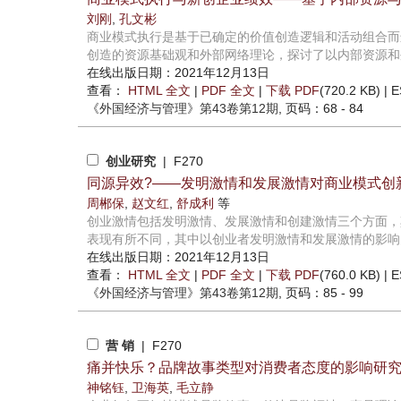
刘刚
,
孔文彬
商业模式执行是基于已确定的价值创造逻辑和活动组合而
创造的资源基础观和外部网络理论，探讨了以内部资源和外
在线出版日期：2021年12月13日
查看：
HTML 全文
|
PDF 全文
|
下载 PDF
(720.2 KB) |
E
《外国经济与管理》
第43卷第12期
, 页码：68 - 84
创业研究
| F270
同源异效?——发明激情和发展激情对商业模式创
周郴保
,
赵文红
,
舒成利
等
创业激情包括发明激情、发展激情和创建激情三个方面，
表现有所不同，其中以创业者发明激情和发展激情的影响为甚
在线出版日期：2021年12月13日
查看：
HTML 全文
|
PDF 全文
|
下载 PDF
(760.0 KB) |
E
《外国经济与管理》
第43卷第12期
, 页码：85 - 99
营 销
| F270
痛并快乐？品牌故事类型对消费者态度的影响研
神铭钰
,
卫海英
,
毛立静