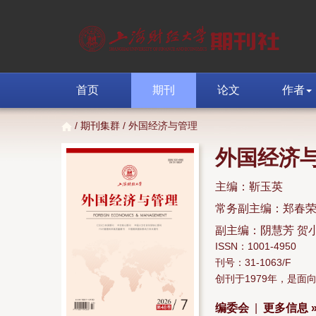
首页
期刊
论文
作者
/
期刊集群
/ 外国经济与管理
外国经济
主编：靳玉英
常务副主编：郑春
副主编：阴慧芳 贺
ISSN：1001-4950
刊号：31-1063/F
创刊于1979年，是
编委会
|
更多信息 