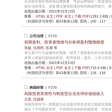
企业如何更好地讲述品牌故事、传达品牌福祉一直是理论
福生活的理念，或是通过展现实现目标的困难和努力，表达
在线出版日期：2021年12月13日
查看：
HTML 全文
|
PDF 全文
|
下载 PDF
(1281.3 KB) |
《外国经济与管理》
第43卷第12期
, 页码：100 - 117
公司治理
| F270
有限套利、投资者情绪与分析师盈利预测精度
张超
,
伍燕然
,
苏凇
等
本文基于行为金融学的视角，研究了有限套利对分析师盈
体受上述效应影响的差异。研究发现：首先，上市公司在市
在线出版日期：2021年12月13日
查看：
HTML 全文
|
PDF 全文
|
下载 PDF
(716.6 KB) |
E
《外国经济与管理》
第43卷第12期
, 页码：118 - 134
跨国经营
| F270
风险投资异质性与制造型企业全球价值链嵌入
王雷
,
庄妍蓉
风险投资作为一类既能为企业提供资本支持又能提供增值
揭示了不同股权背景、不同组织结构的风险投资，对创业企