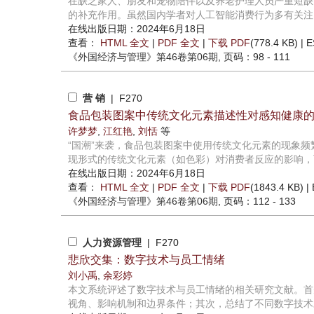
在缺乏家人、朋友和宠物陪伴以及养老护理人员严重短缺
的补充作用。虽然国内学者对人工智能消费行为多有关注，
在线出版日期：2024年6月18日
查看：
HTML 全文
|
PDF 全文
|
下载 PDF
(778.4 KB) |
E
《外国经济与管理》
第46卷第06期
, 页码：98 - 111
营 销
| F270
食品包装图案中传统文化元素描述性对感知健康
许梦梦
,
江红艳
,
刘恬
等
“国潮”来袭，食品包装图案中使用传统文化元素的现象
现形式的传统文化元素（如色彩）对消费者反应的影响，而
在线出版日期：2024年6月18日
查看：
HTML 全文
|
PDF 全文
|
下载 PDF
(1843.4 KB) |
《外国经济与管理》
第46卷第06期
, 页码：112 - 133
人力资源管理
| F270
悲欣交集：数字技术与员工情绪
刘小禹
,
余彩婷
本文系统评述了数字技术与员工情绪的相关研究文献。首
视角、影响机制和边界条件；其次，总结了不同数字技术对