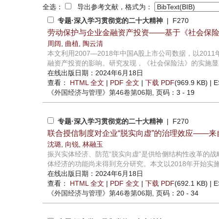
全选：
导出参考文献，格式为：
专题·深入学习贯彻党的二十大精神
| F270
劳动保护与企业金融资产投资——基于《社会保
周阔
,
曲植
,
陶云清
本文利用2007—2018年中国A股上市公司数据，以2
融资产投资的影响。研究发现，《社会保险法》的实施显著
在线出版日期：2024年6月18日
查看：
HTML 全文
|
PDF 全文
|
下载 PDF
(969.9 KB) |
E
《外国经济与管理》
第46卷第06期
, 页码：3 - 19
专题·深入学习贯彻党的二十大精神
| F270
联合授信制度对企业“脱实向虚”的治理效应——
沈璐
,
向锐
,
林融玉
振兴实体经济、防范“脱实向虚”是供给侧结构性改革的
体经济的功能尚未得到充分研究。本文以2018年开始实施
在线出版日期：2024年6月18日
查看：
HTML 全文
|
PDF 全文
|
下载 PDF
(692.1 KB) |
E
《外国经济与管理》
第46卷第06期
, 页码：20 - 34