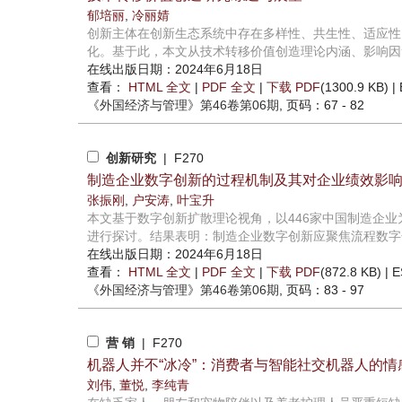
郁培丽
,
冷丽婧
创新主体在创新生态系统中存在多样性、共生性、适应性
化。基于此，本文从技术转移价值创造理论内涵、影响因素
在线出版日期：2024年6月18日
查看：
HTML 全文
|
PDF 全文
|
下载 PDF
(1300.9 KB) |
《外国经济与管理》
第46卷第06期
, 页码：67 - 82
创新研究
| F270
制造企业数字创新的过程机制及其对企业绩效影
张振刚
,
户安涛
,
叶宝升
本文基于数字创新扩散理论视角，以446家中国制造企
进行探讨。结果表明：制造企业数字创新应聚焦流程数字化
在线出版日期：2024年6月18日
查看：
HTML 全文
|
PDF 全文
|
下载 PDF
(872.8 KB) |
E
《外国经济与管理》
第46卷第06期
, 页码：83 - 97
营 销
| F270
机器人并不“冰冷”：消费者与智能社交机器人的
刘伟
,
董悦
,
李纯青