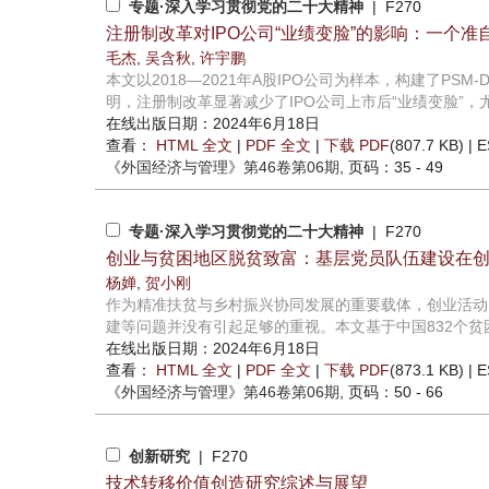
专题·深入学习贯彻党的二十大精神
| F270
注册制改革对IPO公司“业绩变脸”的影响：一个准
毛杰
,
吴含秋
,
许宇鹏
本文以2018—2021年A股IPO公司为样本，构建了PS
明，注册制改革显著减少了IPO公司上市后“业绩变脸”，尤
在线出版日期：2024年6月18日
查看：
HTML 全文
|
PDF 全文
|
下载 PDF
(807.7 KB) |
E
《外国经济与管理》
第46卷第06期
, 页码：35 - 49
专题·深入学习贯彻党的二十大精神
| F270
创业与贫困地区脱贫致富：基层党员队伍建设在
杨婵
,
贺小刚
作为精准扶贫与乡村振兴协同发展的重要载体，创业活动
建等问题并没有引起足够的重视。本文基于中国832个贫困
在线出版日期：2024年6月18日
查看：
HTML 全文
|
PDF 全文
|
下载 PDF
(873.1 KB) |
E
《外国经济与管理》
第46卷第06期
, 页码：50 - 66
创新研究
| F270
技术转移价值创造研究综述与展望