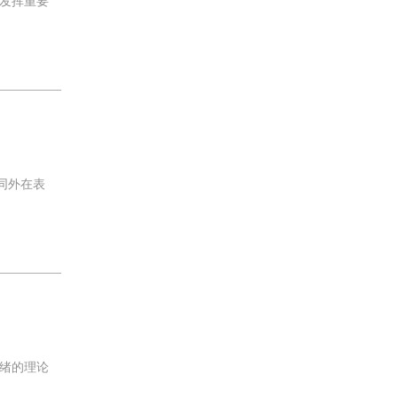
发挥重要
同外在表
绪的理论