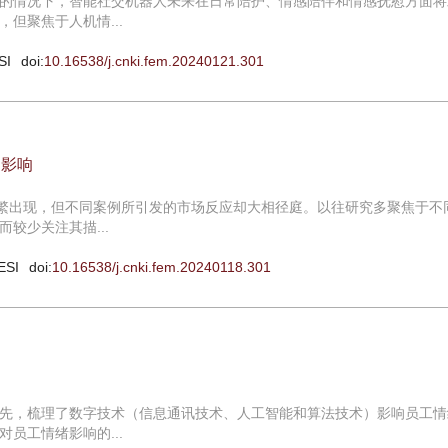
的情况下，智能社交机器人未来在日常陪护、情感陪伴和情感抚慰方面将
但聚焦于人机情...
SI
doi:
10.16538/j.cnki.fem.20240121.301
的影响
频繁出现，但不同案例所引发的市场反应却大相径庭。以往研究多聚焦于不
较少关注其描...
ESI
doi:
10.16538/j.cnki.fem.20240118.301
先，梳理了数字技术（信息通讯技术、人工智能和算法技术）影响员工情
员工情绪影响的...