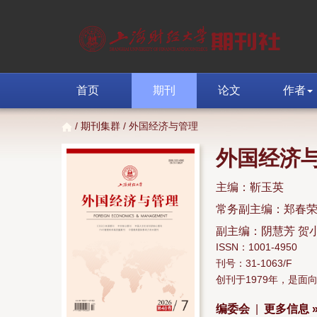
首页
期刊
论文
作者
/
期刊集群
/ 外国经济与管理
外国经济
主编：靳玉英
常务副主编：郑春
副主编：阴慧芳 贺
ISSN：1001-4950
刊号：31-1063/F
创刊于1979年，是
编委会
|
更多信息 