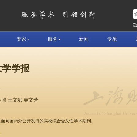
专家
服务
新闻
专题
大学学报
荣
强 王文斌 吴文芳
，是面向国内外公开发行的高校综合交叉性学术期刊。
»