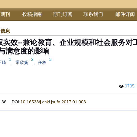
部期刊
投稿指南
期刊订阅
联系我们
邮件订阅
细信息
实效--兼论教育、企业规模和社会服务对
与满意度的影响
1
2
3
王琦
,
常欣扬
,
任栋
9705
 36
DOI:
10.16538/j.cnki.jsufe.2017.01.003