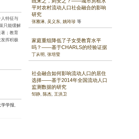
既来之，则安之？——城市房租水
平对农村流动人口社会融合的影响
研究
个人特征与
张雅淋
,
吴义东
,
姚玲珍
等
政策只能缓解
显著；教育
效发挥积极
家庭重组降低了子女受教育水平
吗？——基于CHARLS的经验证据
丁从明
,
张培莹
社会融合如何影响流动人口的居住
选择——基于2014年全国流动人口
监测数据的研究
邹静
,
陈杰
,
王洪卫
大学学报,