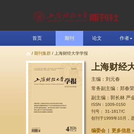
首页
期刊
论文
作者
/
期刊集群
/ 上海财经大学学报
上海财经
主编：刘元春
常务副主编：郑春
副主编：郭长林 严金
ISSN：1009-0150
刊号： 31-1817/C
创刊于1999年10月
编委会
|
更多信息 