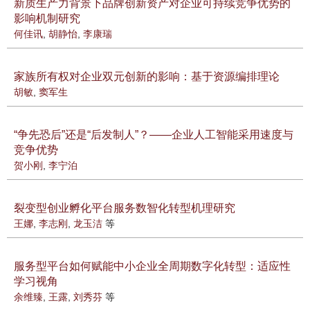
新质生产力背景下品牌创新资产对企业可持续竞争优势的
影响机制研究
何佳讯
,
胡静怡
,
李康瑞
家族所有权对企业双元创新的影响：基于资源编排理论
胡敏
,
窦军生
“争先恐后”还是“后发制人”？——企业人工智能采用速度与
竞争优势
贺小刚
,
李宁泊
裂变型创业孵化平台服务数智化转型机理研究
王娜
,
李志刚
,
龙玉洁
等
服务型平台如何赋能中小企业全周期数字化转型：适应性
学习视角
余维臻
,
王露
,
刘秀芬
等