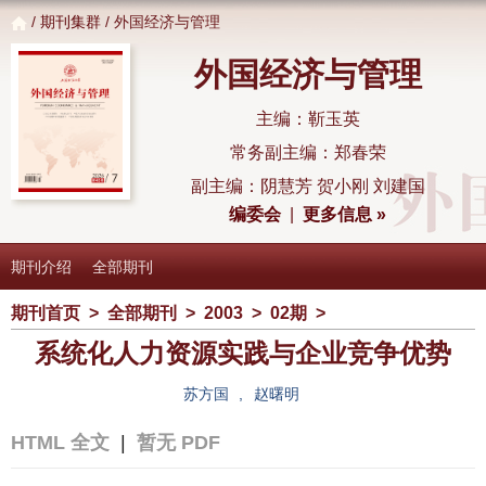
/
期刊集群
/ 外国经济与管理
外国经济与管理
主编：靳玉英
常务副主编：郑春荣
副主编：阴慧芳 贺小刚 刘建国
编委会
|
更多信息 »
期刊介绍
全部期刊
期刊首页
>
全部期刊
>
2003
>
02期
>
系统化人力资源实践与企业竞争优势
苏方国
,
赵曙明
HTML 全文
|
暂无 PDF