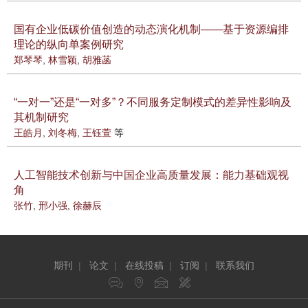
国有企业低碳价值创造的动态演化机制——基于资源编排
理论的纵向单案例研究
郑琴琴
,
林雪颖
,
胡雅菡
“一对一”还是“一对多”？不同服务定制模式的差异性影响及
其机制研究
王皓月
,
刘冬梅
,
王钰萱
等
人工智能技术创新与中国企业高质量发展：能力基础观视
角
张竹
,
邢小强
,
徐赫辰
期刊
|
论文
|
在线投稿
|
订阅
|
联系我们