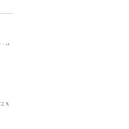
的一些
定,阐