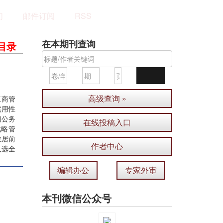
们
邮件订阅
RSS
在本期刊查询
目录
高级查询 »
工商管
实用性
门公务
在线投稿入口
战略管
位居前
作者中心
入选全
编辑办公
专家外审
本刊微信公众号