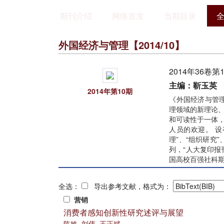
期刊介绍
网络首发
当期目录
外国经济与管理
【2014/10】
2014年36卷第
主编：靳玉英
2014年第10期
《外国经济与管理
理领域的新理论
和可读性于一体
人员的欢迎。 设
理”、“组织研究
列，“人大复印报
国高校百强社科
全选：
导出参考文献，格式为：
营销
消费者感知创新性研究述评与展望
陈姝
,
刘伟
,
王正斌