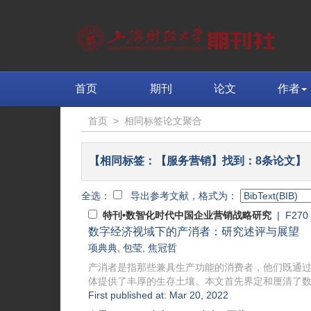
首页
期刊
论文
作者
首页
>
相同标签论文聚合
【相同标签：【服务营销】找到：8条论文】
全选：
导出参考文献，格式为：
特刊•数智化时代中国企业营销战略研究
| F270
数字经济视域下的产消者：研究述评与展望
项典典
,
包莹
,
焦冠哲
产消者是指那些兼具生产功能的消费者，他们既通
体提供了丰厚的生存土壤。本文首先界定和厘清了数字
First published at: Mar 20, 2022