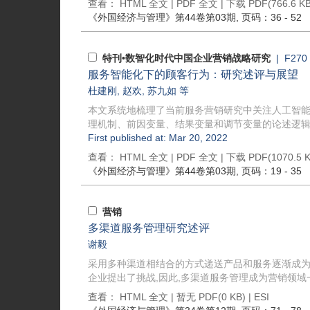
查看：
HTML 全文
|
PDF 全文
|
下载 PDF
(766.6 KB
《外国经济与管理》
第44卷第03期
, 页码：36 - 52
特刊•数智化时代中国企业营销战略研究
| F270
服务智能化下的顾客行为：研究述评与展望
杜建刚
,
赵欢
,
苏九如
等
本文系统地梳理了当前服务营销研究中关注人工智
理机制、前因变量、结果变量和调节变量的论述逻辑进
First published at: Mar 20, 2022
查看：
HTML 全文
|
PDF 全文
|
下载 PDF
(1070.5 K
《外国经济与管理》
第44卷第03期
, 页码：19 - 35
营销
多渠道服务管理研究述评
谢毅
采用多种渠道相结合的方式递送产品和服务逐渐成为
企业提出了挑战,因此,多渠道服务管理成为营销领域一
查看：
HTML 全文
| 暂无 PDF(0 KB) |
ESI