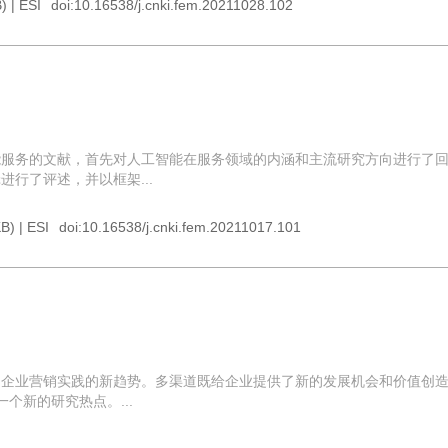
) |
ESI
doi:
10.16538/j.cnki.fem.20211028.102
能服务的文献，首先对人工智能在服务领域的内涵和主流研究方向进行了
行了评述，并以框架...
B) |
ESI
doi:
10.16538/j.cnki.fem.20211017.101
企业营销实践的新趋势。多渠道既给企业提供了新的发展机会和价值创造
个新的研究热点。...