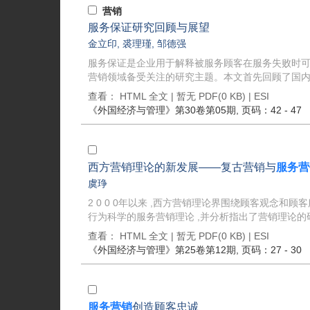
营销
服务保证研究回顾与展望
金立印
,
裘理瑾
,
邹德强
服务保证是企业用于解释被服务顾客在服务失败时可
营销领域备受关注的研究主题。本文首先回顾了国内外
查看：
HTML 全文
| 暂无 PDF(0 KB) |
ESI
《外国经济与管理》
第30卷第05期
, 页码：42 - 47
西方营销理论的新发展——复古营销与
服务营
虞琤
2 0 0 0年以来 ,西方营销理论界围绕顾客观念
行为科学的服务营销理论 ,并分析指出了营销理论的
查看：
HTML 全文
| 暂无 PDF(0 KB) |
ESI
《外国经济与管理》
第25卷第12期
, 页码：27 - 30
服务营销
创造顾客忠诚