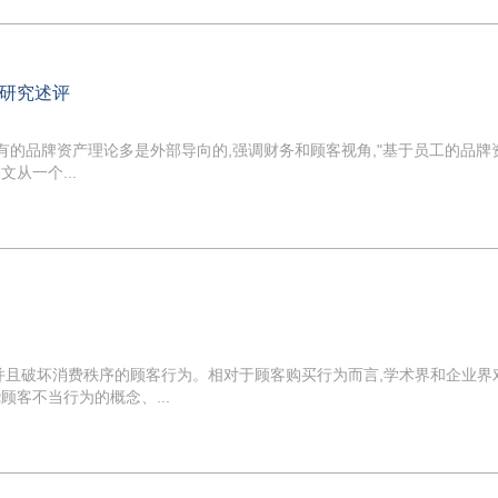
研究述评
有的品牌资产理论多是外部导向的,强调财务和顾客视角,"基于员工的品牌
从一个...
并且破坏消费秩序的顾客行为。相对于顾客购买行为而言,学术界和企业界
客不当行为的概念、...