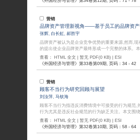
《外国经济与管理》
第34卷第12期
, 页码：71 - 78
营销
品牌资产管理新视角——基于员工的品牌资产
张辉
,
白长虹
,
郝胜宇
品牌资产被认为是企业竞争优势的重要来源,然而,现
的提出使企业品牌资产最终形成一个完整的体系。本文
查看：
HTML 全文
| 暂无 PDF(0 KB) |
ESI
《外国经济与管理》
第33卷第09期
, 页码：34 - 42
营销
顾客不当行为研究回顾与展望
刘汝萍
,
马钦海
顾客不当行为指违反消费情境中可接受的行为规范,
行为尤其是违反社会规范的行为缺乏关注。本文围绕顾
查看：
HTML 全文
| 暂无 PDF(0 KB) |
ESI
《外国经济与管理》
第32卷第10期
, 页码：58 - 64