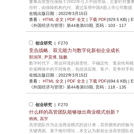
董事高管责任保险于2002年引入中国市场，主要针对
任时，由保险机构代付。通过采用中国A股上市公司数据，本
在线出版日期：2022年3月15日
查看：
HTML 全文
|
PDF 全文
|
下载 PDF
(929.5 KB) |
E
《外国经济与管理》
第44卷第03期
, 页码：103 - 117
创业研究
| F270
竞合战略、双元能力与数字化新创企业成长
郭润萍
,
尹昊博
,
陆鹏
数字时代下，商业环境的易变性、不确定性、复杂性和模
价值网络中的不同角色，包括供应商、客户、竞争对手和互
在线出版日期：2022年3月15日
查看：
HTML 全文
|
PDF 全文
|
下载 PDF
(694.6 KB) |
E
《外国经济与管理》
第44卷第03期
, 页码：118 - 135
创业研究
| F270
什么样的高管团队能够做出商业模式创新？
韩炜
,
高宇
高管团队作为企业商业模式的设计者，其所拥有的经验与
关键诱因。基于烙印理论，本文认为新创企业高管团队在创