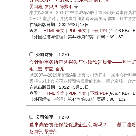
晏国菀
,
罗贝贝
,
陈帅弟
等
本文以2009—2018年中国沪深A股上市公司并购事件
CEO为老乡时，并购事件和并购金额显著增加，且主并方C
在线出版日期：2022年3月15日
查看：
HTML 全文
|
PDF 全文
|
下载 PDF
(797.6 KB) |
E
《外国经济与管理》
第44卷第03期
, 页码：69 - 87
公司财务
| F270
会计师事务所声誉损失与业绩预告质量——基于
毛志宏
,
李燕
,
金龙
以2007—2019年沪深A股上市公司为样本，采用会
誉损失对上市公司业绩预告质量的影响。研究发现，会计师
在线出版日期：2022年3月15日
查看：
HTML 全文
|
PDF 全文
|
下载 PDF
(665.4 KB) |
E
《外国经济与管理》
第44卷第03期
, 页码：88 - 102
公司治理
| F270
董事高管责任保险促进企业创新吗？——基于信
赵国宇
,
梁慧萍