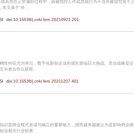
董事或高管在正常履职过程中，因被指控工作疏忽或行为不当而被追究其个
文基于“外...
SI
doi:
10.16538/j.cnki.fem.20210921.201
糊性特征尤为突出，数字化新创企业的成长面临巨大挑战。竞合战略是企
补者合作以获取...
SI
doi:
10.16538/j.cnki.fem.20211207.401
知识是商业模式形成与确立的重要输入，因而越来越被认为是影响商业模
业相关行业积累...