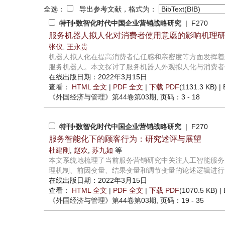
全选：
导出参考文献，格式为：
特刊•数智化时代中国企业营销战略研究
| F270
服务机器人拟人化对消费者使用意愿的影响机理
张仪
,
王永贵
机器人拟人化在提高消费者信任感和亲密度等方面发挥着
服务机器人。本文探讨了服务机器人外观拟人化与消费者使
在线出版日期：2022年3月15日
查看：
HTML 全文
|
PDF 全文
|
下载 PDF
(1131.3 KB) |
《外国经济与管理》
第44卷第03期
, 页码：3 - 18
特刊•数智化时代中国企业营销战略研究
| F270
服务智能化下的顾客行为：研究述评与展望
杜建刚
,
赵欢
,
苏九如
等
本文系统地梳理了当前服务营销研究中关注人工智能服务
理机制、前因变量、结果变量和调节变量的论述逻辑进行了
在线出版日期：2022年3月15日
查看：
HTML 全文
|
PDF 全文
|
下载 PDF
(1070.5 KB) |
《外国经济与管理》
第44卷第03期
, 页码：19 - 35