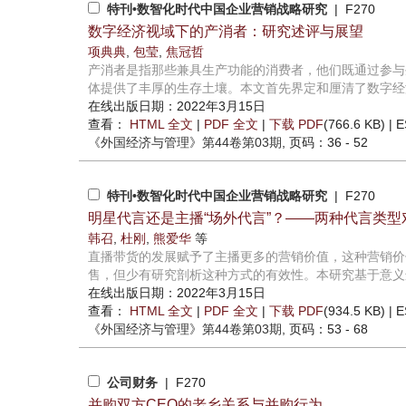
特刊•数智化时代中国企业营销战略研究
| F270
数字经济视域下的产消者：研究述评与展望
项典典
,
包莹
,
焦冠哲
产消者是指那些兼具生产功能的消费者，他们既通过参与
体提供了丰厚的生存土壤。本文首先界定和厘清了数字经济
在线出版日期：2022年3月15日
查看：
HTML 全文
|
PDF 全文
|
下载 PDF
(766.6 KB) |
E
《外国经济与管理》
第44卷第03期
, 页码：36 - 52
特刊•数智化时代中国企业营销战略研究
| F270
明星代言还是主播“场外代言”？——两种代言类
韩召
,
杜刚
,
熊爱华
等
直播带货的发展赋予了主播更多的营销价值，这种营销价
售，但少有研究剖析这种方式的有效性。本研究基于意义迁
在线出版日期：2022年3月15日
查看：
HTML 全文
|
PDF 全文
|
下载 PDF
(934.5 KB) |
E
《外国经济与管理》
第44卷第03期
, 页码：53 - 68
公司财务
| F270
并购双方CEO的老乡关系与并购行为