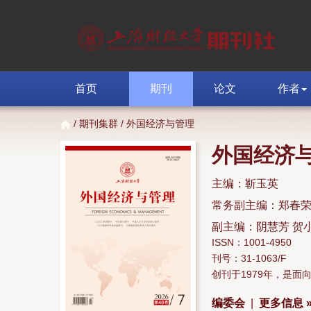
首页
期刊
论文
作者
/
期刊集群
/ 外国经济与管理
外国经济
主编：靳玉英
常务副主编：郑春
副主编：阴慧芳 贺
ISSN：1001-4950
刊号：31-1063/F
创刊于1979年，是
编委会
|
更多信息 