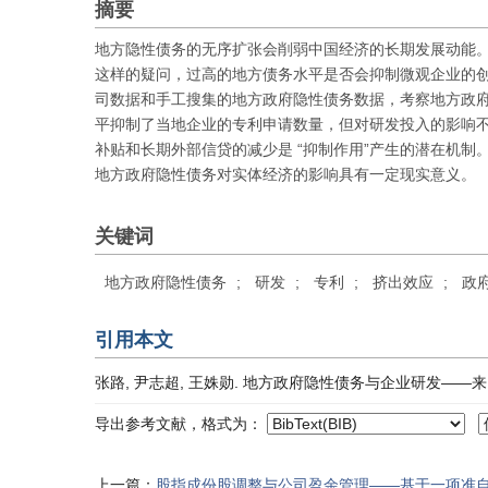
摘要
地方隐性债务的无序扩张会削弱中国经济的长期发展动能
这样的疑问，过高的地方债务水平是否会抑制微观企业的创新
司数据和手工搜集的地方政府隐性债务数据，考察地方政
平抑制了当地企业的专利申请数量，但对研发投入的影响
补贴和长期外部信贷的减少是 “抑制作用”产生的潜在机
地方政府隐性债务对实体经济的影响具有一定现实意义。
关键词
地方政府隐性债务
;
研发
;
专利
;
挤出效应
;
政
引用本文
张路, 尹志超, 王姝勋. 地方政府隐性债务与企业研发——来自中国非
导出参考文献，格式为：
上一篇：
股指成份股调整与公司盈余管理——基于一项准