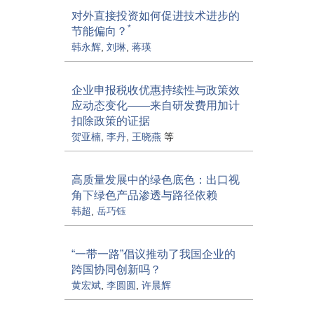
对外直接投资如何促进技术进步的
*
节能偏向？
韩永辉
,
刘琳
,
蒋瑛
企业申报税收优惠持续性与政策效
应动态变化——来自研发费用加计
扣除政策的证据
贺亚楠
,
李丹
,
王晓燕
等
高质量发展中的绿色底色：出口视
角下绿色产品渗透与路径依赖
韩超
,
岳巧钰
“一带一路”倡议推动了我国企业的
跨国协同创新吗？
黄宏斌
,
李圆圆
,
许晨辉