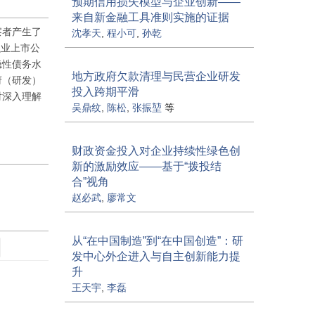
预期信用损失模型与企业创新——
来自新金融工具准则实施的证据
察者产生了
沈孝天
,
程小可
,
孙乾
融业上市公
隐性债务水
地方政府欠款清理与民营企业研发
府（研发）
投入跨期平滑
对深入理解
吴鼎纹
,
陈松
,
张振堃
等
财政资金投入对企业持续性绿色创
新的激励效应——基于“拨投结
合”视角
赵必武
,
廖常文
从“在中国制造”到“在中国创造”：研
发中心外企进入与自主创新能力提
升
王天宇
,
李磊