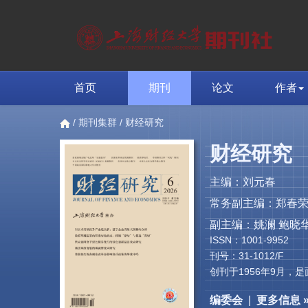
首页
期刊
论文
作者
/
期刊集群
/ 财经研究
财经研究
主编：刘元春
常务副主编：郑春
副主编：姚澜 鲍晓华
ISSN：1001-9952
刊号：31-1012/F
创刊于1956年9月
编委会
|
更多信息 