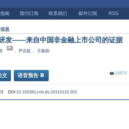
稿指南
期刊订阅
联系我们
邮件订阅
RSS
细信息
研发——来自中国非金融上市公司的证据
路
,
尹志超
,
王姝勋
10873
论文
语音预告
23
DOI:
10.16538/j.cnki.jfe.20210119.303