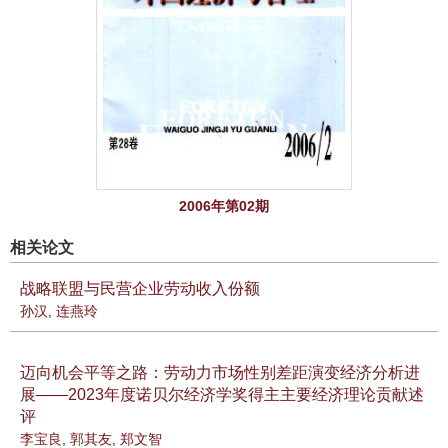
2006年第02期
相关论文
战略联盟与民营企业劳动收入份额
孙汉
,
连燕玲
迈向机会平等之路：劳动力市场性别差距演变经济分析进
展——2023年度诺贝尔经济学奖得主主要经济理论贡献述
评
李宝良
,
郭其友
,
郑文智