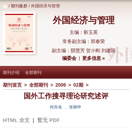
/
期刊集群
/ 外国经济与管理
外国经济与管理
主编：靳玉英
常务副主编：郑春荣
副主编：阴慧芳 贺小刚 刘建国
编委会
|
更多信息 »
期刊介绍
全部期刊
期刊首页
>
全部期刊
>
2006
>
02期
>
国外工作搜寻理论研究述评
何亦名
,
张炳申
HTML 全文
|
暂无 PDF