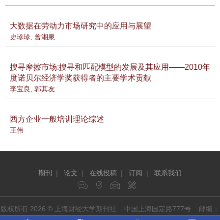
大数据在劳动力市场研究中的应用与展望
史珍珍
,
曾湘泉
搜寻摩擦市场:搜寻和匹配模型的发展及其应用——2010年
度诺贝尔经济学奖获得者的主要学术贡献
李宝良
,
郭其友
西方企业一般培训理论综述
王伟
期刊
|
论文
|
在线投稿
|
订阅
|
联系我们
版权所有 2026 © 上海财经大学期刊社 中国上海国定路777号 邮编：