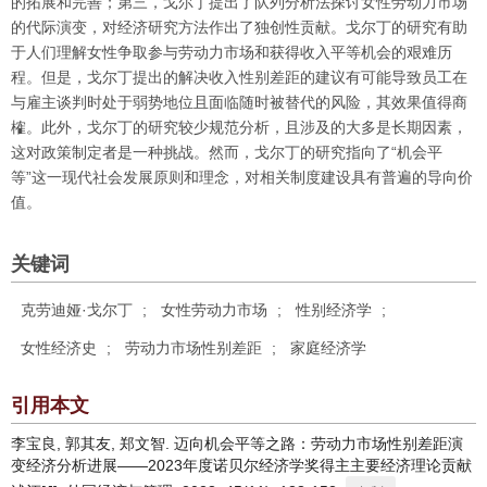
的拓展和完善；第三，戈尔丁提出了队列分析法探讨女性劳动力市场
的代际演变，对经济研究方法作出了独创性贡献。戈尔丁的研究有助
于人们理解女性争取参与劳动力市场和获得收入平等机会的艰难历
程。但是，戈尔丁提出的解决收入性别差距的建议有可能导致员工在
与雇主谈判时处于弱势地位且面临随时被替代的风险，其效果值得商
榷。此外，戈尔丁的研究较少规范分析，且涉及的大多是长期因素，
这对政策制定者是一种挑战。然而，戈尔丁的研究指向了“机会平
等”这一现代社会发展原则和理念，对相关制度建设具有普遍的导向价
值。
关键词
克劳迪娅·戈尔丁
;
女性劳动力市场
;
性别经济学
;
女性经济史
;
劳动力市场性别差距
;
家庭经济学
引用本文
李宝良, 郭其友, 郑文智. 迈向机会平等之路：劳动力市场性别差距演
变经济分析进展——2023年度诺贝尔经济学奖得主主要经济理论贡献