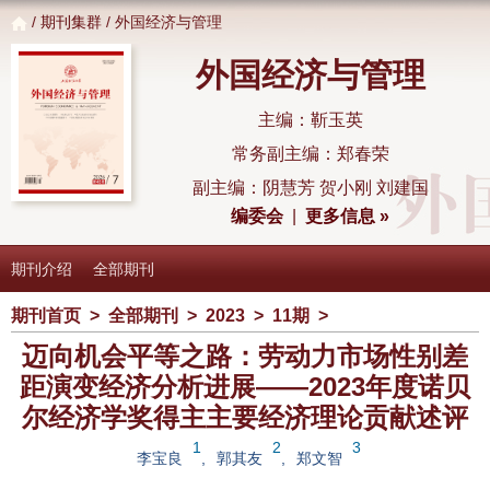
/
期刊集群
/ 外国经济与管理
外国经济与管理
主编：靳玉英
常务副主编：郑春荣
副主编：阴慧芳 贺小刚 刘建国
编委会
|
更多信息 »
期刊介绍
全部期刊
期刊首页
>
全部期刊
>
2023
>
11期
>
迈向机会平等之路：劳动力市场性别差
距演变经济分析进展——2023年度诺贝
尔经济学奖得主主要经济理论贡献述评
1
2
3
李宝良
,
郭其友
,
郑文智