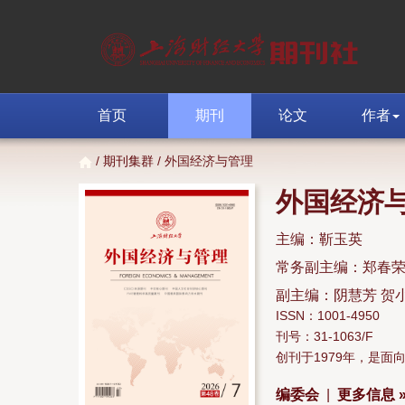
首页
期刊
论文
作者
/
期刊集群
/ 外国经济与管理
外国经济
主编：靳玉英
常务副主编：郑春
副主编：阴慧芳 贺
ISSN：1001-4950
刊号：31-1063/F
创刊于1979年，是
编委会
|
更多信息 