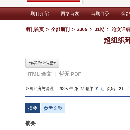
期刊介绍
网络首发
当期目录
全
期刊首页
>
全部期刊
>
2005
>
01期
>
论文详
超组织
作者单位信息
HTML 全文
|
暂无 PDF
外国经济与管理
2005 年 第 27 卷第
01 期
, 页码：21 - 2
摘要
参考文献
摘要