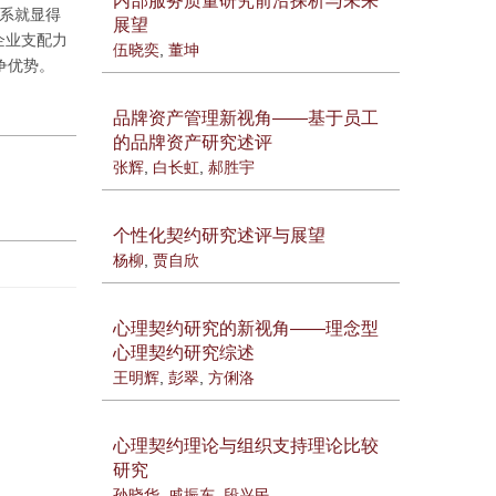
内部服务质量研究前沿探析与未来
关系就显得
展望
企业支配力
伍晓奕
,
董坤
争优势。
品牌资产管理新视角——基于员工
的品牌资产研究述评
张辉
,
白长虹
,
郝胜宇
个性化契约研究述评与展望
杨柳
,
贾自欣
心理契约研究的新视角——理念型
心理契约研究综述
王明辉
,
彭翠
,
方俐洛
心理契约理论与组织支持理论比较
研究
孙晓华
,
戚振东
,
段兴民