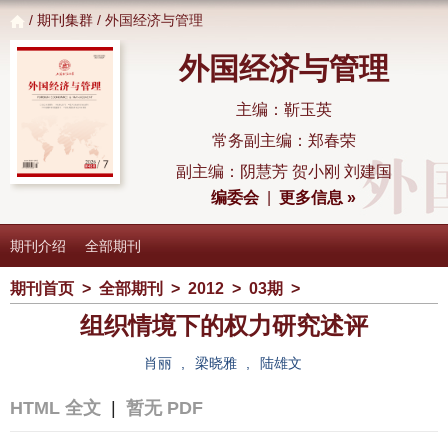
/
期刊集群
/ 外国经济与管理
外国经济与管理
主编：靳玉英
常务副主编：郑春荣
副主编：阴慧芳 贺小刚 刘建国
编委会
|
更多信息 »
期刊介绍
全部期刊
期刊首页
>
全部期刊
>
2012
>
03期
>
组织情境下的权力研究述评
肖丽
,
梁晓雅
,
陆雄文
HTML 全文
|
暂无 PDF