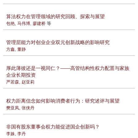
算法权力在管理领域的研究回顾、探索与展望
包艳
,
马伟博
,
廖建桥
等
管理层能力对创业企业双元创新战略的影响研究
方鑫
,
董静
厚此薄彼还是一视同仁？——高管结构性权力配置与家族
企业长期投资
严若森
,
赵亚莉
权力距离信念如何影响消费者行为：研究述评与展望
樊亚凤
,
张侠丹
非国有股东董事会权力能促进国企创新吗？
李姝
,
李丹