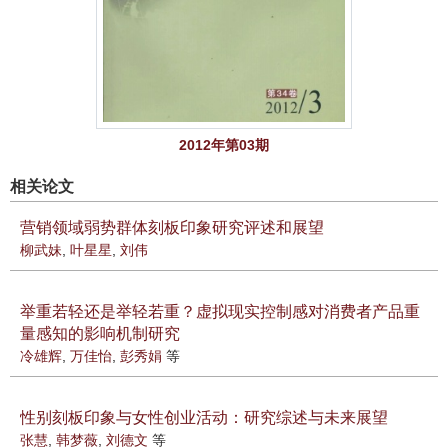
2012年第03期
相关论文
营销领域弱势群体刻板印象研究评述和展望
柳武妹
,
叶星星
,
刘伟
举重若轻还是举轻若重？虚拟现实控制感对消费者产品重
量感知的影响机制研究
冷雄辉
,
万佳怡
,
彭秀娟
等
性别刻板印象与女性创业活动：研究综述与未来展望
张慧
,
韩梦薇
,
刘德文
等