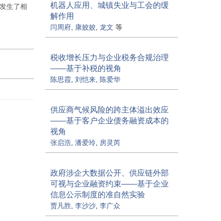
机器人应用、城镇失业与工会的缓
境发生了相
解作用
闫周府
,
康姣姣
,
龙文
等
税收增长压力与企业税务合规治理
——基于补税的视角
陈思霞
,
刘恺来
,
陈爱华
供应商气候风险的跨主体溢出效应
——基于客户企业债务融资成本的
视角
张启浩
,
潘爱玲
,
房灵芮
政府涉企大数据公开、供应链外部
可视与企业融资约束——基于企业
信息公示制度的准自然实验
贾凡胜
,
李沙沙
,
李广众