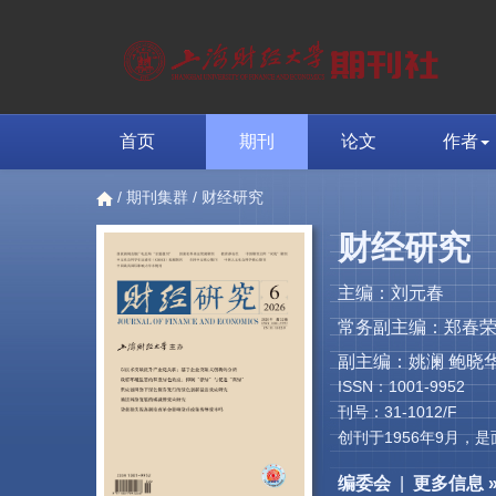
首页
期刊
论文
作者
/
期刊集群
/ 财经研究
财经研究
主编：刘元春
常务副主编：郑春
副主编：姚澜 鲍晓华
ISSN：1001-9952
刊号：31-1012/F
创刊于1956年9月
编委会
|
更多信息 