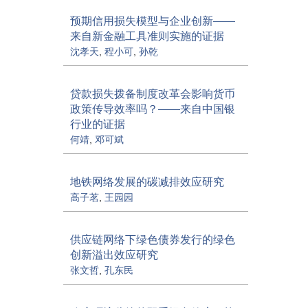
预期信用损失模型与企业创新——
来自新金融工具准则实施的证据
沈孝天
,
程小可
,
孙乾
贷款损失拨备制度改革会影响货币
政策传导效率吗？——来自中国银
行业的证据
何靖
,
邓可斌
地铁网络发展的碳减排效应研究
高子茗
,
王园园
供应链网络下绿色债券发行的绿色
创新溢出效应研究
张文哲
,
孔东民