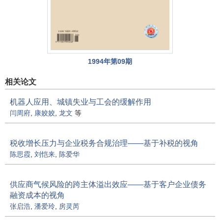
1994年第09期
相关论文
机器人应用、城镇失业与工会的缓解作用
闫周府
,
康姣姣
,
龙文
等
税收增长压力与企业税务合规治理——基于补税的视角
陈思霞
,
刘恺来
,
陈爱华
供应商气候风险的跨主体溢出效应——基于客户企业债务
融资成本的视角
张启浩
,
潘爱玲
,
房灵芮