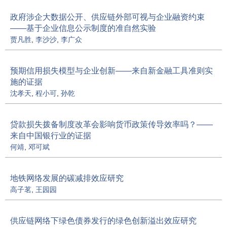
政府涉企大数据公开、供应链外部可视与企业融资约束
——基于企业信息公示制度的准自然实验
贾凡胜
,
李沙沙
,
李广众
预期信用损失模型与企业创新——来自新金融工具准则实
施的证据
沈孝天
,
程小可
,
孙乾
贷款损失拨备制度改革会影响货币政策传导效率吗？——
来自中国银行业的证据
何靖
,
邓可斌
地铁网络发展的碳减排效应研究
高子茗
,
王园园
供应链网络下绿色债券发行的绿色创新溢出效应研究