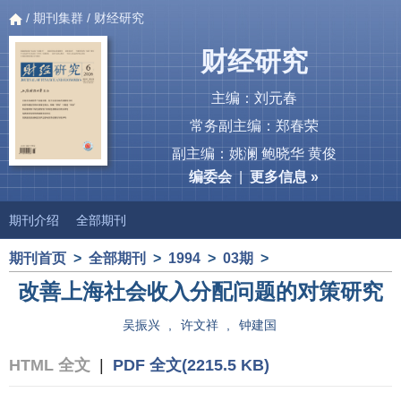
/
期刊集群
/ 财经研究
财经研究
主编：刘元春
常务副主编：郑春荣
副主编：姚澜 鲍晓华 黄俊
编委会
|
更多信息 »
期刊介绍
全部期刊
期刊首页
>
全部期刊
>
1994
>
03期
>
改善上海社会收入分配问题的对策研究
吴振兴
,
许文祥
,
钟建国
HTML 全文
|
PDF 全文(2215.5 KB)