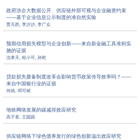
政府涉企大数据公开、供应链外部可视与企业融资约束
——基于企业信息公示制度的准自然实验
贾凡胜
,
李沙沙
,
李广众
预期信用损失模型与企业创新——来自新金融工具准则实
施的证据
沈孝天
,
程小可
,
孙乾
贷款损失拨备制度改革会影响货币政策传导效率吗？——
来自中国银行业的证据
何靖
,
邓可斌
地铁网络发展的碳减排效应研究
高子茗
,
王园园
供应链网络下绿色债券发行的绿色创新溢出效应研究