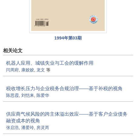
1994年第03期
相关论文
机器人应用、城镇失业与工会的缓解作用
闫周府
,
康姣姣
,
龙文
等
税收增长压力与企业税务合规治理——基于补税的视角
陈思霞
,
刘恺来
,
陈爱华
供应商气候风险的跨主体溢出效应——基于客户企业债务
融资成本的视角
张启浩
,
潘爱玲
,
房灵芮