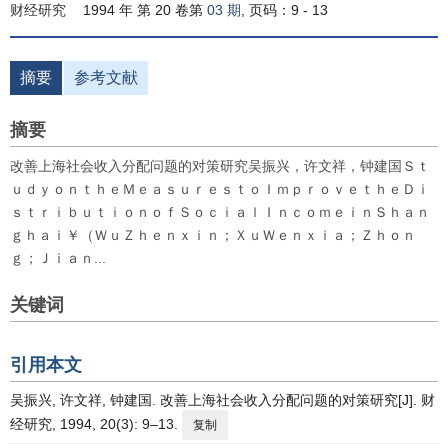
财经研究
1994 年 第 20 卷第
03 期
, 页码：9 - 13
摘要
参考文献
摘要
改善上海社会收入分配问题的对策研究吴振兴，许文祥，钟建国Ｓｔ
ｕｄｙｏｎｔｈｅＭｅａｓｕｒｅｓｔｏＩｍｐｒｏｖｅｔｈｅＤｉ
ｓｔｒｉｂｕｔｉｏｎｏｆＳｏｃｉａｌＩｎｃｏｍｅｉｎＳｈａｎ
ｇｈａｉ￥（ＷｕＺｈｅｎｘｉｎ；ＸｕＷｅｎｘｉａ；Ｚｈｏｎ
ｇ；Ｊｉａｎ...
关键词
引用本文
吴振兴, 许文祥, 钟建国. 改善上海社会收入分配问题的对策研究[J]. 财
经研究, 1994, 20(3): 9–13.
复制