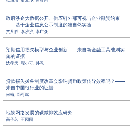
政府涉企大数据公开、供应链外部可视与企业融资约束
——基于企业信息公示制度的准自然实验
贾凡胜
,
李沙沙
,
李广众
预期信用损失模型与企业创新——来自新金融工具准则实
施的证据
沈孝天
,
程小可
,
孙乾
贷款损失拨备制度改革会影响货币政策传导效率吗？——
来自中国银行业的证据
何靖
,
邓可斌
地铁网络发展的碳减排效应研究
高子茗
,
王园园