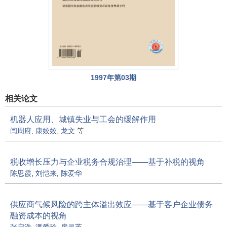
1997年第03期
相关论文
机器人应用、城镇失业与工会的缓解作用
闫周府
,
康姣姣
,
龙文
等
税收增长压力与企业税务合规治理——基于补税的视角
陈思霞
,
刘恺来
,
陈爱华
供应商气候风险的跨主体溢出效应——基于客户企业债务
融资成本的视角
张启浩
,
潘爱玲
,
房灵芮