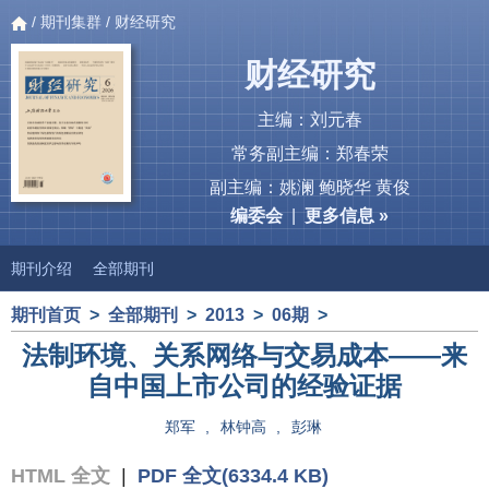
/
期刊集群
/ 财经研究
财经研究
主编：刘元春
常务副主编：郑春荣
副主编：姚澜 鲍晓华 黄俊
编委会
|
更多信息 »
期刊介绍
全部期刊
期刊首页
>
全部期刊
>
2013
>
06期
>
法制环境、关系网络与交易成本——来
自中国上市公司的经验证据
郑军
,
林钟高
,
彭琳
HTML 全文
|
PDF 全文(6334.4 KB)