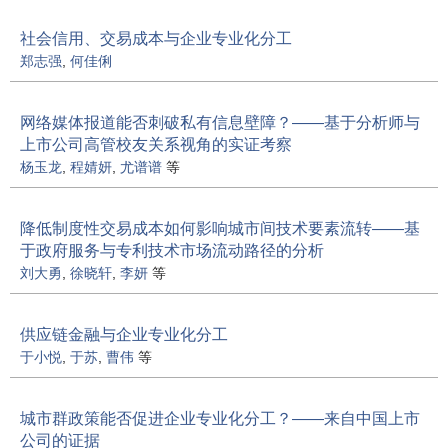
社会信用、交易成本与企业专业化分工
郑志强
,
何佳俐
网络媒体报道能否刺破私有信息壁障？——基于分析师与
上市公司高管校友关系视角的实证考察
杨玉龙
,
程婧妍
,
尤谱谱
等
降低制度性交易成本如何影响城市间技术要素流转——基
于政府服务与专利技术市场流动路径的分析
刘大勇
,
徐晓轩
,
李妍
等
供应链金融与企业专业化分工
于小悦
,
于苏
,
曹伟
等
城市群政策能否促进企业专业化分工？——来自中国上市
公司的证据