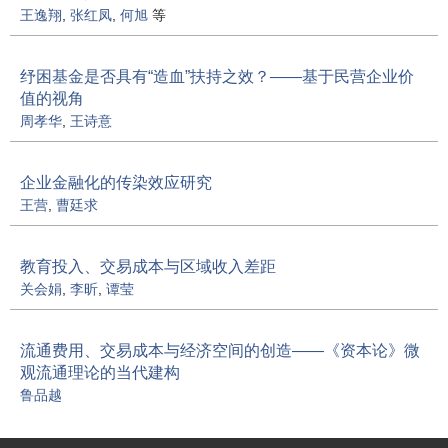
王逸翔
,
张红凤
,
何旭
等
纾困基金是否具有“造血”扶持之效？——基于民营企业价
值的视角
周孝华
,
王诗意
企业金融化的传染效应研究
王营
,
曹廷求
教育投入、交易成本与区域收入差距
关会娟
,
李昕
,
谭莹
流通费用、交易成本与经济空间的创造——《资本论》微
观流通理论的当代建构
鲁品越