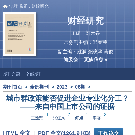
/
期刊集群
/ 财经研究
财经研究
主编：刘元春
常务副主编：郑春荣
副主编：姚澜 鲍晓华 黄俊
编委会
|
更多信息 »
期刊介绍
全部期刊
期刊首页
>
全部期刊
>
2023
>
06期
>
城市群政策能否促进企业专业化分工？
——来自中国上市公司的证据
1
2
1
2
王逸翔
,
张红凤
,
何旭
,
李睿
HTML 全文
|
PDF 全文(1261.9 KB)
工作论文