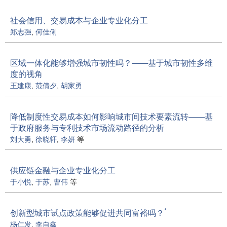
社会信用、交易成本与企业专业化分工
郑志强
,
何佳俐
区域一体化能够增强城市韧性吗？——基于城市韧性多维
度的视角
王建康
,
范倩夕
,
胡家勇
降低制度性交易成本如何影响城市间技术要素流转——基
于政府服务与专利技术市场流动路径的分析
刘大勇
,
徐晓轩
,
李妍
等
供应链金融与企业专业化分工
于小悦
,
于苏
,
曹伟
等
*
创新型城市试点政策能够促进共同富裕吗？
杨仁发
,
李自鑫