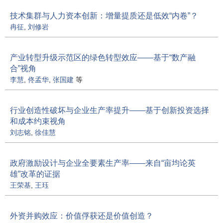
技术集群与人力资本创新：增量提质还是低效“内卷”？
冉征
,
刘修岩
产业转型升级示范区的绿色转型效应——基于“数产融
合”视角
李慧
,
佟孟华
,
张国建
等
行业创造性破坏与企业生产率提升——基于创新投资选择
和成本约束视角
刘志铭
,
徐佳慧
政府激励设计与企业全要素生产率——来自“亩均论英
雄”改革的证据
王荣基
,
王珏
外资并购效应：价值俘获还是价值创造？