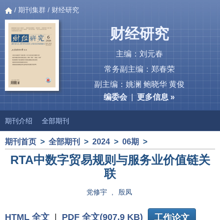
/
期刊集群
/ 财经研究
财经研究
主编：刘元春
常务副主编：郑春荣
副主编：姚澜 鲍晓华 黄俊
编委会
|
更多信息 »
期刊介绍
全部期刊
期刊首页
>
全部期刊
>
2024
>
06期
>
RTA中数字贸易规则与服务业价值链关
联
党修宇
,
殷凤
HTML 全文
|
PDF 全文(907.9 KB)
工作论文