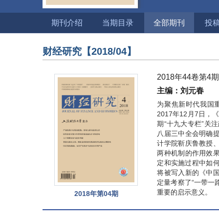
期刊介绍
当期目录
全部期刊
投
财经研究
【2018/04】
2018年44卷第4
主编：刘元春
为聚焦新时代我国
2017年12月7
期“十九大专栏”关
八届三中全会明确
计学院靳庆鲁教授
两种机制的作用效
定和实施过程中如何
将被写入新的《中
定量考察了“一带一
重要的启示意义。
2018年第04期