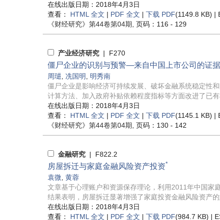
在线出版日期：2018年4月3日
查看：
HTML 全文
|
PDF 全文
|
下载 PDF
(1149.8 KB) |
《财经研究》
第44卷第04期
, 页码：116 - 129
产业经济研究
| F270
僵尸企业的识别与预警—来自中国上市公司的证
周琎
,
冼国明
,
明秀南
僵尸企业是影响经济可持续发展、破坏金融系统稳定性和
计算方法、加入政府补贴依赖程度指标等方面改进了已有模
在线出版日期：2018年4月3日
查看：
HTML 全文
|
PDF 全文
|
下载 PDF
(1145.1 KB) |
《财经研究》
第44卷第04期
, 页码：130 - 142
金融研究
| F822.2
*
房屋拆迁与家庭金融风险资产投资
袁微
,
黄蓉
文章基于心理账户和资源保存理论，利用2011年中国
结果表明，房屋拆迁显著增强了家庭投资金融风险资产的意
在线出版日期：2018年4月3日
查看：
HTML 全文
|
PDF 全文
|
下载 PDF
(984.7 KB) |
E