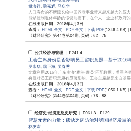
姚海祥
,
魏嘉辉
,
马庆华
人口寿命的不断延长给中国养老事业带来越来越大的压力
能够控制退休年龄的假设前提下，在个人、企业和政府的行
在线出版日期：2018年4月3日
查看：
HTML 全文
|
PDF 全文
|
下载 PDF
(1346.4 KB) |
《财经研究》
第44卷第04期
, 页码：62 - 75
公共经济与管理
| F241.4
工会主席身份是否影响员工留职意愿—基于2016年
罗永华
,
魏下海
,
吴春秀
文章利用2016年广东南海“雇主-雇员”匹配数据，着
身份对员工留职意愿有显著影响。工会主席越是来自基层管理
在线出版日期：2018年4月3日
查看：
HTML 全文
|
PDF 全文
|
下载 PDF
(1050.1 KB) |
《财经研究》
第44卷第04期
, 页码：76 - 88
经济史·经济思想史研究
| F061.3；F129
智慧元素的力量：碘缺乏病防治对我国经济发展
林友宏