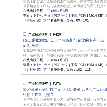
碘缺乏病曾是广泛威胁我国民众健康，并对婴幼儿智力发
显著地改善了民众的碘营养状况，因而很可能通过提升个体
在线出版日期：2018年4月3日
查看：
HTML 全文
|
PDF 全文
|
下载 PDF
(1420.4 KB) |
《财经研究》
第44卷第04期
, 页码：89 - 101
产业经济研究
| F426
R&D税收激励、知识产权保护与企业的专利产出
胡凯
,
吴清
文章以中国上市公司微观数据为样本，运用能克服样本自
制。结果表明，与没有获得R&D税收激励的厂商相比，获得R
在线出版日期：2018年4月3日
查看：
HTML 全文
|
PDF 全文
|
下载 PDF
(1053.4 KB) |
《财经研究》
第44卷第04期
, 页码：102 - 115
产业经济研究
| F276
经济政策不确定性与企业退出决策：理论与实证
张慧
,
江民星
,
彭璧玉
经济政策影响微观企业经营是现有研究的共识。在已有文
表性企业最优退出决策的框架，构建了经济政策不确定性影