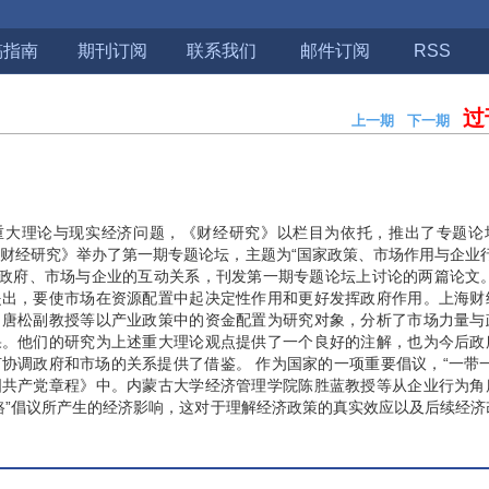
稿指南
期刊订阅
联系我们
邮件订阅
RSS
过
上一期
下一期
期
重大理论与现实经济问题，《财经研究》以栏目为依托，推出了专题论
日，《财经研究》举办了第一期专题论坛，主题为“国家政策、市场作用与企业
注政府、市场与企业的互动关系，刊发第一期专题论坛上讨论的两篇论文。
提出，要使市场在资源配置中起决定性作用和更好发挥政府作用。上海财
、唐松副教授等以产业政策中的资金配置为研究对象，分析了市场力量与
果。他们的研究为上述重大理论观点提供了一个良好的注解，也为今后政
协调政府和市场的关系提供了借鉴。 作为国家的一项重要倡议，“一带一
国共产党章程》中。内蒙古大学经济管理学院陈胜蓝教授等从企业行为角
路”倡议所产生的经济影响，这对于理解经济政策的真实效应以及后续经济