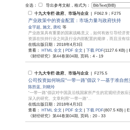
全选：
导出参考文献，格式为：
十九大专栏·政府、市场与企业
| F062.9；F275
产业政策中的资金配置：市场力量与政府扶持
金宇超
,
施文
,
唐松
等
产业政策具有重要的国家战略意义，如何有效引导经济资
资源在扶持行业之间及行业内部配置的规律，而且没有综合
在线出版日期：2018年4月3日
查看：
HTML 全文
|
PDF 全文
|
下载 PDF
(1127.6 KB) |
《财经研究》
第44卷第04期
, 页码：4 - 19
十九大专栏·政府、市场与企业
| F275.5
公司投资如何响应“一带一路”倡议？—基于准自
陈胜蓝
,
刘晓玲
“一带一路”倡议对中国及沿线国家所产生的宏观经济效应
深入的研究。文章利用“一带一路”...
在线出版日期：2018年4月3日
查看：
HTML 全文
|
PDF 全文
|
下载 PDF
(807.5 KB) |
E
《财经研究》
第44卷第04期
, 页码：20 - 33