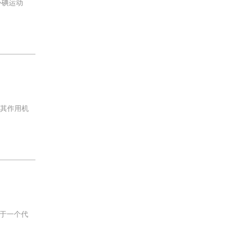
补碘运动
析其作用机
于一个代