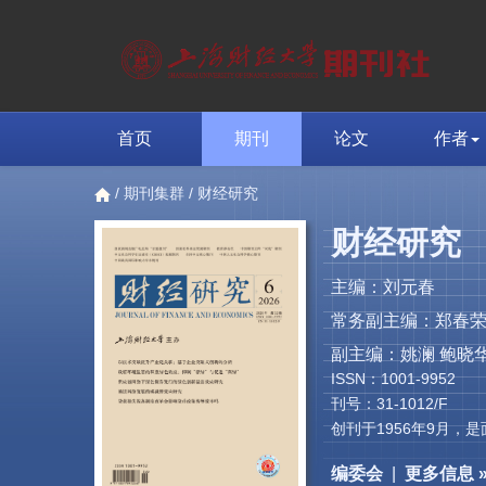
首页
期刊
论文
作者
/
期刊集群
/ 财经研究
财经研究
主编：刘元春
常务副主编：郑春
副主编：姚澜 鲍晓华
ISSN：1001-9952
刊号：31-1012/F
创刊于1956年9月
编委会
|
更多信息 