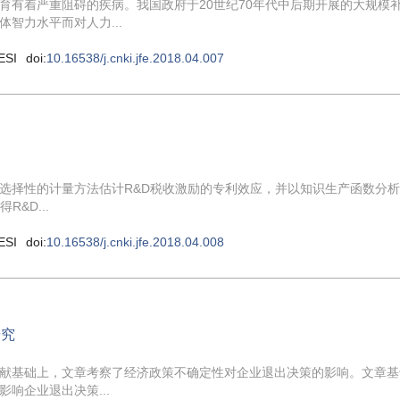
育有着严重阻碍的疾病。我国政府于20世纪70年代中后期开展的大规模
智力水平而对人力...
ESI
doi:
10.16538/j.cnki.jfe.2018.04.007
选择性的计量方法估计R&D税收激励的专利效应，并以知识生产函数分
&D...
ESI
doi:
10.16538/j.cnki.jfe.2018.04.008
研究
献基础上，文章考察了经济政策不确定性对企业退出决策的影响。文章基
响企业退出决策...