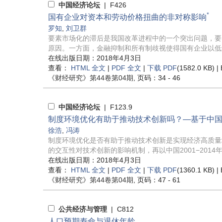
中国经济论坛
| F426
*
国有企业对资本和劳动价格扭曲的非对称影响
罗知
,
刘卫群
要素市场化的滞后是我国改革进程中的一个突出问题，要
原因。一方面，金融抑制和所有制歧视使得国有企业以低于
在线出版日期：2018年4月3日
查看：
HTML 全文
|
PDF 全文
|
下载 PDF
(1582.0 KB) |
《财经研究》
第44卷第04期
, 页码：34 - 46
中国经济论坛
| F123.9
制度环境优化有助于推动技术创新吗？—基于中
徐浩
,
冯涛
制度环境优化是否有助于推动技术创新是实现经济高质量
的交互性对技术创新的影响机制，再以中国2001−2014年3
在线出版日期：2018年4月3日
查看：
HTML 全文
|
PDF 全文
|
下载 PDF
(1360.1 KB) |
《财经研究》
第44卷第04期
, 页码：47 - 61
公共经济与管理
| C812
人口预期寿命与退休年龄