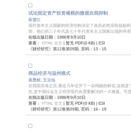
试论固定资产投资规模的微观自我抑制
应望江
现代资本主义国家的经济结构决定了政府必然采取鼓励和
荣。他们把三十年代及七十年代资本主义国家出现的停滞的直
在线出版日期：1986年9月10日
查看：
HTML 全文
| 暂无 PDF(0 KB) |
ESI
《财经研究》
第12卷第09期
, 页码：13 - 15
商品经济与温州模式
袁恩桢
,
王云仙
在我国东海之滨,最近几年绽开了一朵绚丽的鲜花,这就是
在,是中国社会主义经济现代化需要解决的一大难题。可是,
在线出版日期：1986年9月10日
查看：
HTML 全文
| 暂无 PDF(0 KB) |
ESI
《财经研究》
第12卷第09期
, 页码：16 - 19