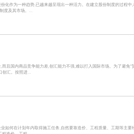
股份化作为一种趋势,已越来越呈现出一种活力。在建立股份制度的过程中,
度及其市场。...
,而且国内商品竞争能力差,创汇能力不强,难以打入国际市场。为了避免“
创汇。按照进...
企业如何在计划年内取得施工任务,自然要靠造价、工程质量、工期等主要
程造价、工程...