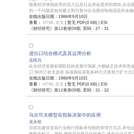
随着经济体制改革的深入以及社会资金需求的增加,企业
的一个问题是如何建立和完善与企业股份制相适应的金融制
在线出版日期：1986年9月10日
查看：
HTML 全文
| 暂无 PDF(0 KB) |
ESI
《财经研究》
第12卷第09期
, 页码：27 - 31
进出口结合模式及其运用分析
岳咬兴
处在经济发展初期阶段的发展中国家,大都缺乏技术和资金
口”和外汇收支逆差,各国相应采取各种方式来努力扩大出口
在线出版日期：1986年9月10日
查看：
HTML 全文
| 暂无 PDF(0 KB) |
ESI
《财经研究》
第12卷第09期
, 页码：31 - 32
马尔可夫模型在投标决策中的应用
吴永铨
目前在建筑安装行业推行招标承包制的管理方式后,承包
争取中标了。另外,建筑产品商品化的推广,承包企业只靠工