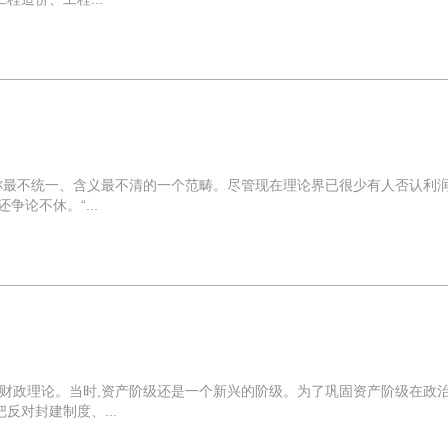
称最不统一、含义最不清的一个范畴。尽管现在理论界已很少有人否认利
争论不休。“...
财政理论。当时,资产阶级还是一个新兴的阶级。为了巩固资产阶级在政
反对封建制度、...