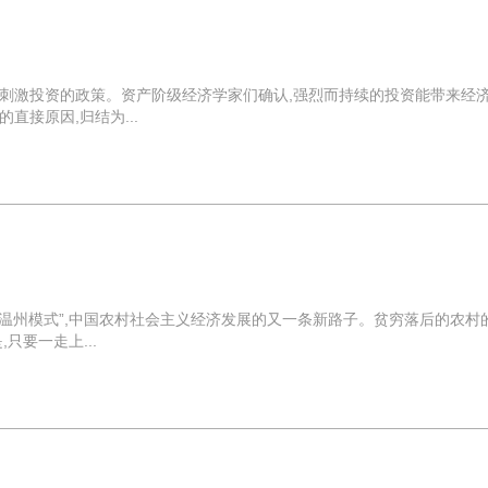
刺激投资的政策。资产阶级经济学家们确认,强烈而持续的投资能带来经
接原因,归结为...
“温州模式”,中国农村社会主义经济发展的又一条新路子。贫穷落后的农村
只要一走上...