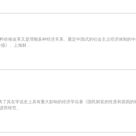
资料价格改革又是理顺多种经济关系、奠定中国式的社会主义经济体制的中
》、上海财...
发表了其在学说史上具有重大影响的经济学论著《国民财富的性质和原因的
而研究...