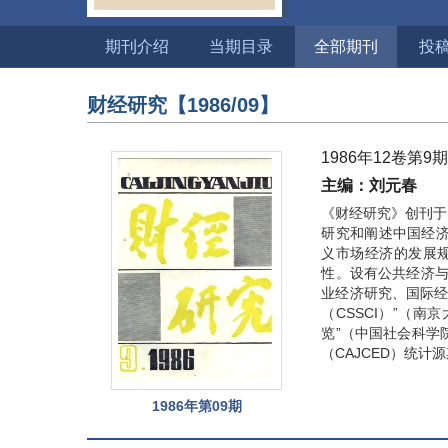
期刊介绍
当期目录
全部期刊
投
财经研究
【1986/09】
1986年12卷第9
主编：刘元春
《财经研究》创刊于
研究和阐述中国经
义市场经济的发展
性。设有公共经济与
业经济研究、国际经
（CSSCI）”（
览”（中国社会科学
（CAJCED）统计
1986年第09期