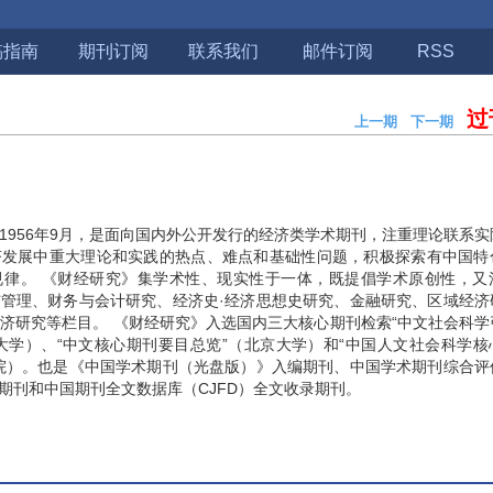
稿指南
期刊订阅
联系我们
邮件订阅
RSS
过
上一期
下一期
期
1956年9月，是面向国内外公开发行的经济类学术期刊，注重理论联系
济发展中重大理论和实践的热点、难点和基础性问题，积极探索有中国特
规律。 《财经研究》集学术性、现实性于一体，既提倡学术原创性，又
管理、财务与会计研究、经济史·经济思想史研究、金融研究、区域经济
济研究等栏目。 《财经研究》入选国内三大核心期刊检索“中文社会科学
南京大学）、“中文核心期刊要目总览”（北京大学）和“中国人文社会科学
院）。也是《中国学术期刊（光盘版）》入编期刊、中国学术期刊综合评
源期刊和中国期刊全文数据库（CJFD）全文收录期刊。