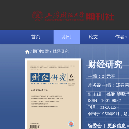
首页
期刊
论文
作者
/
期刊集群
/ 财经研究
财经研究
主编：刘元春
常务副主编：郑春
副主编：姚澜 鲍晓华
ISSN：1001-9952
刊号：31-1012/F
创刊于1956年9月
编委会
|
更多信息 