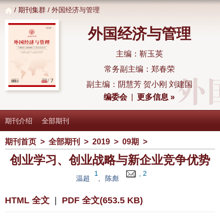
/
期刊集群
/ 外国经济与管理
外国经济与管理
主编：靳玉英
常务副主编：郑春荣
副主编：阴慧芳 贺小刚 刘建国
编委会
|
更多信息 »
期刊介绍
全部期刊
期刊首页
>
全部期刊
>
2019
>
09期
>
创业学习、创业战略与新企业竞争优势
1
, 2
温超
,
陈彪
HTML 全文
|
PDF 全文(653.5 KB)