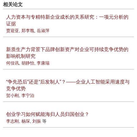
相关论文
人力资本与专精特新企业成长的关系研究：一项元分析的
证据
贾迎亚
,
郑李戬
,
岳淑萍
新质生产力背景下品牌创新资产对企业可持续竞争优势的
影响机制研究
何佳讯
,
胡静怡
,
李康瑞
“争先恐后”还是“后发制人”？——企业人工智能采用速度与
竞争优势
贺小刚
,
李宁泊
创业学习如何赋能海归人员归国创业？
李志刚
,
杨琛
,
刘振
等