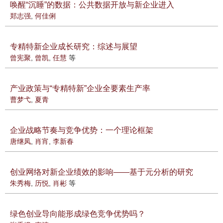
唤醒“沉睡”的数据：公共数据开放与新企业进入
郑志强
,
何佳俐
专精特新企业成长研究：综述与展望
曾宪聚
,
曾凯
,
任慧
等
产业政策与“专精特新”企业全要素生产率
曹梦弋
,
夏青
企业战略节奏与竞争优势：一个理论框架
唐继凤
,
肖宵
,
李新春
创业网络对新企业绩效的影响——基于元分析的研究
朱秀梅
,
历悦
,
肖彬
等
绿色创业导向能形成绿色竞争优势吗？