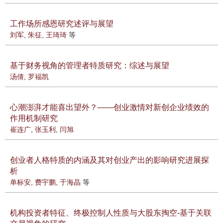
工作场所感恩研究述评与展望
刘军
,
朱征
,
王琦琦
等
基于财务视角的管理者特质研究：综述与展望
汤倩
,
罗福凯
心潮澎湃才能喜出望外？——创业激情对新创企业绩效的
作用机制研究
崔连广
,
张玉利
,
闫旭
创业者人格特质的内涵及其对创业产出的影响研究进展探
析
单标安
,
费宇鹏
,
于海晶
等
机构投资者特征、终极控制人性质与大股东掏空-基于关联