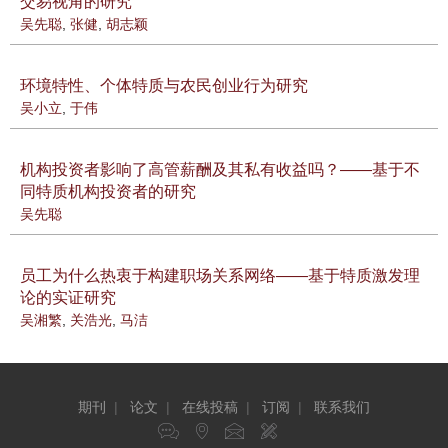
交易视角的研究
吴先聪
,
张健
,
胡志颖
环境特性、个体特质与农民创业行为研究
吴小立
,
于伟
机构投资者影响了高管薪酬及其私有收益吗？——基于不
同特质机构投资者的研究
吴先聪
员工为什么热衷于构建职场关系网络——基于特质激发理
论的实证研究
吴湘繁
,
关浩光
,
马洁
期刊
|
论文
|
在线投稿
|
订阅
|
联系我们