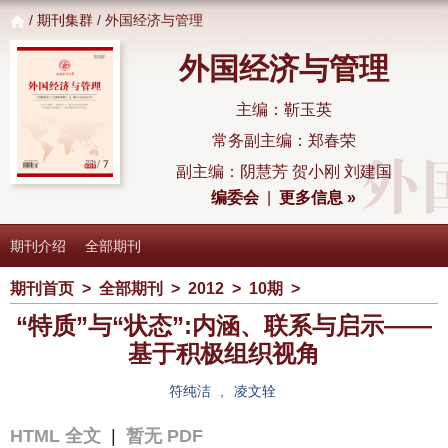
/
期刊集群
/ 外国经济与管理
外国经济与管理
主编：靳玉英
常务副主编：郑春荣
副主编：阴慧芳 贺小刚 刘建国
编委会
|
更多信息 »
期刊介绍
全部期刊
期刊首页
>
全部期刊
>
2012
>
10期
>
“特质”与“状态”:内涵、联系与启示——
基于积极组织视角
符纯洁
,
凌文辁
HTML 全文
|
暂无 PDF