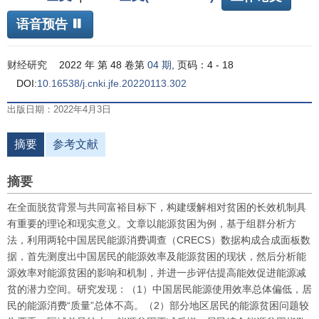
语音预告
财经研究
2022 年 第 48 卷第
04 期
, 页码：4 - 18
DOI:
10.16538/j.cnki.jfe.20220113.302
出版日期：2022年4月3日
摘要
参考文献
摘要
在全面脱贫背景与共同富裕目标下，构建缓解相对贫困的长效机制具
有重要的理论和现实意义。文章以能源贫困为例，基于组群分析方
法，利用两轮中国居民能源消费调查（
CRECS
）数据构成合成面板数
据，首先测度出中国居民的能源效率及能源贫困的现状，然后分析能
源效率对能源贫困的影响和机制，并进一步评估提高能效促进能源减
贫的潜力空间。研究发现：（1）中国居民能源使用效率总体偏低，居
民的能源消费“质量”总体不高。（2）部分地区居民的能源贫困问题较