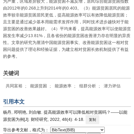
为严重，区域差异较大，能源贫困不减反增，居民综合能源贫困指数
由2012年的0.268上升到2014年的0.403。（3）能源贫困居民的能源
效率较非能源贫困居民更低，提高能源效率可以有效降低能源贫困；
且主要是通过减少基本用能需求发挥作用，同时技术进步越快对于能
源贫困的改善效果越好。（4）平均来看，提高能源效率可以使能源贫
困发生率减少13.81%，且各省份的能源贫困改善潜力存在明显的异质
性。文章的研究为厘清中国能源贫困事实、改善能源贫困这一相对贫
困问题提供了理论和经验证据，为建立相对贫困长效机制提供了有益
的参考。
关键词
共同富裕
;
能源贫困
;
能源效率
;
组群分析
;
潜力评估
引用本文
杨丹, 邓明艳, 刘自敏. 提高能源效率可以降低相对贫困吗？——以能
源贫困为例[J]. 财经研究, 2022, 48(4): 4-18.
复制
导出参考文献，格式为：