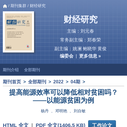
/
期刊集群
/ 财经研究
财经研究
主编：刘元春
常务副主编：郑春荣
副主编：姚澜 鲍晓华 黄俊
编委会
|
更多信息 »
期刊介绍
全部期刊
期刊首页
>
全部期刊
>
2022
>
04期
>
提高能源效率可以降低相对贫困吗？
——以能源贫困为例
杨丹
,
邓明艳
,
刘自敏
HTML 全文
|
PDF 全文(1406.5 KB)
工作论文