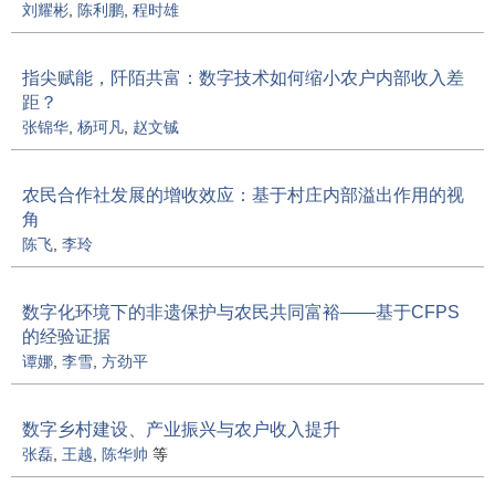
刘耀彬
,
陈利鹏
,
程时雄
指尖赋能，阡陌共富：数字技术如何缩小农户内部收入差
距？
张锦华
,
杨珂凡
,
赵文铖
农民合作社发展的增收效应：基于村庄内部溢出作用的视
角
陈飞
,
李玲
数字化环境下的非遗保护与农民共同富裕——基于CFPS
的经验证据
谭娜
,
李雪
,
方劲平
数字乡村建设、产业振兴与农户收入提升
张磊
,
王越
,
陈华帅
等