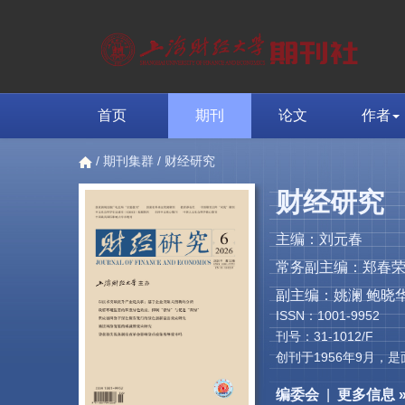
首页
期刊
论文
作者
/
期刊集群
/ 财经研究
财经研究
主编：刘元春
常务副主编：郑春
副主编：姚澜 鲍晓华
ISSN：1001-9952
刊号：31-1012/F
创刊于1956年9月
编委会
|
更多信息 