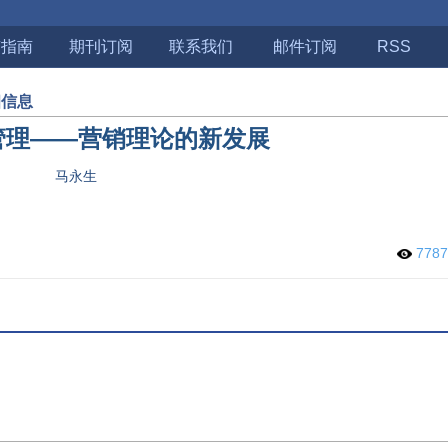
稿指南
期刊订阅
联系我们
邮件订阅
RSS
细信息
管理——营销理论的新发展
马永生
778