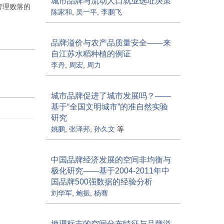
城市品牌与流动人口就业选址决策
管理败落的
陈家和
,
吴一平
,
李鹏飞
品牌溢价与农产品质量安全——来
自江苏水稻种植的例证
李丹
,
周宏
,
周力
城市品牌促进了城市发展吗？——
基于“全国文明城市”的准自然实验
研究
姚鹏
,
张泽邦
,
孙久文
等
中国品牌经济发展的空间非均衡与
极化研究——基于2004-2011年中
国品牌500强数据的经验分析
刘华军
,
鲍振
,
杨骞
地理标志的空间分布特征与品牌溢