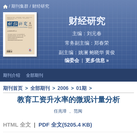
/
期刊集群
/ 财经研究
财经研究
主编：刘元春
常务副主编：郑春荣
副主编：姚澜 鲍晓华 黄俊
编委会
|
更多信息 »
期刊介绍
全部期刊
期刊首页
>
全部期刊
>
2006
>
01期
>
教育工资升水率的微观计量分析
任兆璋
,
范闽
HTML 全文
|
PDF 全文(5205.4 KB)