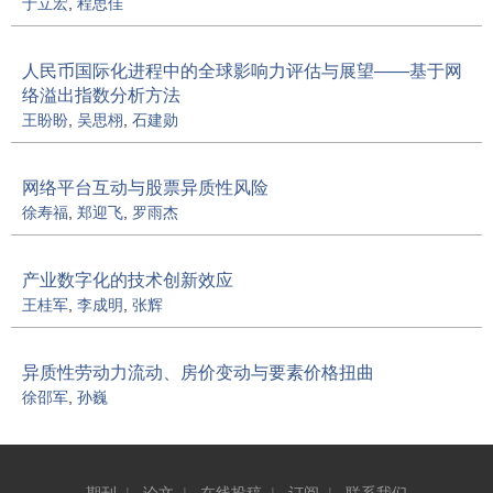
于立宏
,
程思佳
人民币国际化进程中的全球影响力评估与展望——基于网
络溢出指数分析方法
王盼盼
,
吴思栩
,
石建勋
网络平台互动与股票异质性风险
徐寿福
,
郑迎飞
,
罗雨杰
产业数字化的技术创新效应
王桂军
,
李成明
,
张辉
异质性劳动力流动、房价变动与要素价格扭曲
徐邵军
,
孙巍