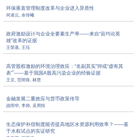
环保垂直管理制度改革与企业进入异质性
何凌云
,
余传曦
政府激励设计与企业全要素生产率——来自“亩均论英
雄”改革的证据
王荣基
,
王珏
高管股权激励的环境治理效应：“名副其实”抑或“虚有其
*
表”
——基于我国A股高污染企业的经验证据
王京
,
范明珠
,
林慧
金融发展二重效应与货币政策传导
战明华
,
李帅
,
吴周恒
生态保护补偿制度能否提高地区水资源利用效率？——基
于水权试点的实证研究