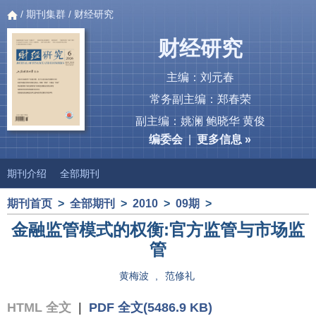
/
期刊集群
/ 财经研究
财经研究
主编：刘元春
常务副主编：郑春荣
副主编：姚澜 鲍晓华 黄俊
编委会
|
更多信息 »
期刊介绍
全部期刊
期刊首页
>
全部期刊
>
2010
>
09期
>
金融监管模式的权衡:官方监管与市场监
管
黄梅波
,
范修礼
HTML 全文
|
PDF 全文(5486.9 KB)