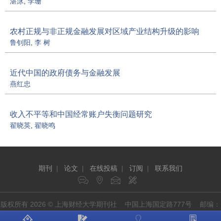
湛泳
,
李珊
农村正规与非正规金融发展对区域产业结构升级的影响
鲁钊阳
,
李 树
近代中国的政府债务与金融发展
燕红忠
收入不平等和中国经常账户失衡问题研究
翟晓英
,
翟晓鸣
期刊
|
论文
|
在线投稿
|
订阅
|
联系我们
版权所有 2026 © 上海财经大学期刊社 中国上海国定路777号 邮编：
200433