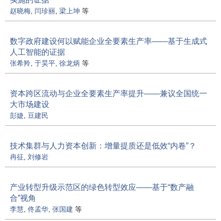
赵晓梅
,
闫珍丽
,
梁上坤
等
数字政府建设何以赋能企业全要素生产率——基于生成式
人工智能的证据
张希羚
,
于昊平
,
徐龙炳
等
资本跨区流动与企业全要素生产率提升——兼议全国统一
大市场建设
彭婕
,
豆建民
技术集群与人力资本创新：增量提质还是低效“内卷”？
冉征
,
刘修岩
产业转型升级示范区的绿色转型效应——基于“数产融
合”视角
李慧
,
佟孟华
,
张国建
等