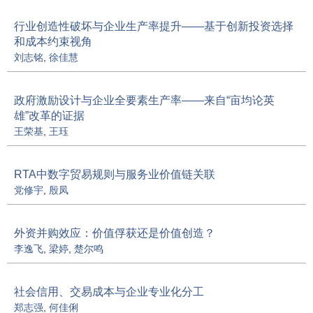
行业创造性破坏与企业生产率提升——基于创新投资选择
和成本约束视角
刘志铭
,
徐佳慧
政府激励设计与企业全要素生产率——来自“亩均论英
雄”改革的证据
王荣基
,
王珏
RTA中数字贸易规则与服务业价值链关联
党修宇
,
殷凤
外资并购效应：价值俘获还是价值创造？
李逸飞
,
梁婷
,
楚尔鸣
社会信用、交易成本与企业专业化分工
郑志强
,
何佳俐