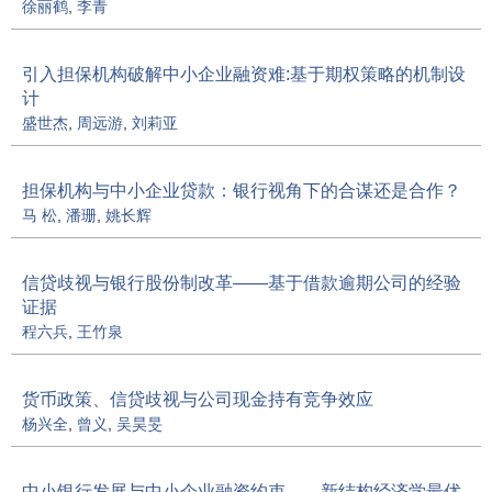
徐丽鹤
,
李青
引入担保机构破解中小企业融资难:基于期权策略的机制设
计
盛世杰
,
周远游
,
刘莉亚
担保机构与中小企业贷款：银行视角下的合谋还是合作？
马 松
,
潘珊
,
姚长辉
信贷歧视与银行股份制改革——基于借款逾期公司的经验
证据
程六兵
,
王竹泉
货币政策、信贷歧视与公司现金持有竞争效应
杨兴全
,
曾义
,
吴昊旻
中小银行发展与中小企业融资约束——新结构经济学最优