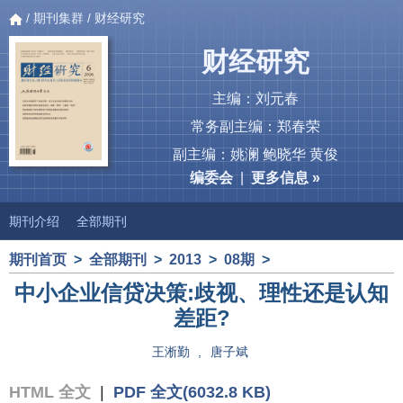
/
期刊集群
/ 财经研究
财经研究
主编：刘元春
常务副主编：郑春荣
副主编：姚澜 鲍晓华 黄俊
编委会
|
更多信息 »
期刊介绍
全部期刊
期刊首页
>
全部期刊
>
2013
>
08期
>
中小企业信贷决策:歧视、理性还是认知
差距?
王淅勤
,
唐子斌
HTML 全文
|
PDF 全文(6032.8 KB)