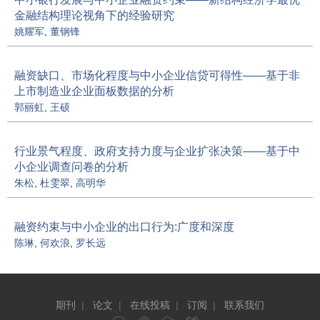
金融结构理论视角下的经验研究
姚耀军
,
董钢锋
融资缺口、市场化程度与中小企业信贷可得性——基于非
上市制造业企业面板数据的分析
郭丽虹
,
王硕
行业景气程度、政府支持力度与企业扩张决策——基于中
小企业调查问卷的分析
朱松
,
杜雯翠
,
高明华
融资约束与中小企业的出口行为:广度和深度
陈琳
,
何欢浪
,
罗长远
期刊
|
论文
|
在线投稿
|
订阅
|
联系我们