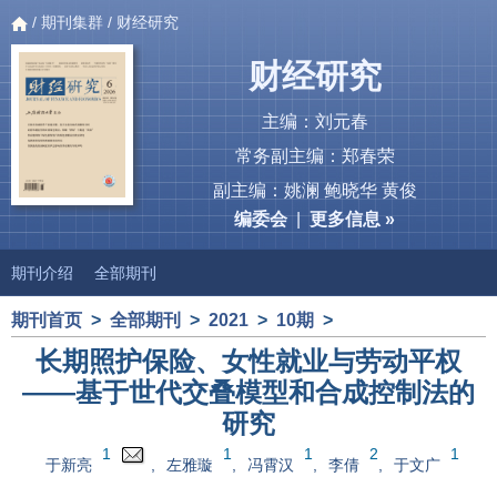
/
期刊集群
/ 财经研究
财经研究
主编：刘元春
常务副主编：郑春荣
副主编：姚澜 鲍晓华 黄俊
编委会
|
更多信息 »
期刊介绍
全部期刊
期刊首页
>
全部期刊
>
2021
>
10期
>
长期照护保险、女性就业与劳动平权
——基于世代交叠模型和合成控制法的
研究
1
1
1
2
1
于新亮
,
左雅璇
,
冯霄汉
,
李倩
,
于文广