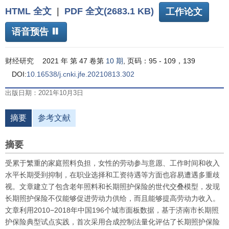
HTML 全文
|
PDF 全文(2683.1 KB)
工作论文
语音预告
财经研究
2021 年 第 47 卷第
10 期
, 页码：95 - 109，139
DOI:
10.16538/j.cnki.jfe.20210813.302
出版日期：2021年10月3日
摘要
参考文献
摘要
受累于繁重的家庭照料负担，女性的劳动参与意愿、工作时间和收入
水平长期受到抑制，在职业选择和工资待遇等方面也容易遭遇多重歧
视。文章建立了包含老年照料和长期照护保险的世代交叠模型，发现
长期照护保险不仅能够促进劳动力供给，而且能够提高劳动力收入。
文章利用2010−2018年中国196个城市面板数据，基于济南市长期照
护保险典型试点实践，首次采用合成控制法量化评估了长期照护保险