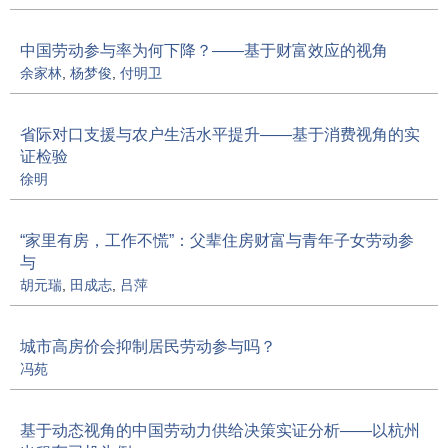
中国劳动参与率为何下降？——基于财富效应的视角
余家林
,
杨梦俊
,
付明卫
省际对口支援与农户生活水平提升——基于消费视角的实
证检验
徐明
“家里有房，工作不慌”：父辈住房财富与青年子女劳动参
与
胡元瑞
,
田成志
,
吕萍
城市高房价会抑制居民劳动参与吗？
冯苑
基于动态视角的中国劳动力供给决策实证分析——以杭州