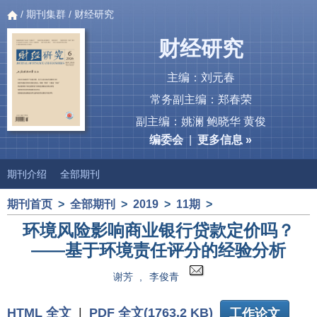
/
期刊集群
/ 财经研究
财经研究
主编：刘元春
常务副主编：郑春荣
副主编：姚澜 鲍晓华 黄俊
编委会
|
更多信息 »
期刊介绍
全部期刊
期刊首页
>
全部期刊
>
2019
>
11期
>
环境风险影响商业银行贷款定价吗？
——基于环境责任评分的经验分析
谢芳
,
李俊青
HTML 全文
|
PDF 全文(1763.2 KB)
工作论文