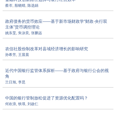
蔡岑
,
殷晓晴
,
陈选娟
政府债务的货币效应——基于新市场财政学“财政-央行双
主体”货币调控理论
姚东旻
,
朱泳奕
,
张鹏远
农信社股份制改革对县域经济增长的影响研究
孙希芳
,
王晨晨
近代中国银行监管体系探析——基于政府与银行公会的视
角
兰日旭
,
李昆
中国的银行管制放松促进了资源优化配置吗？
何欢浪
,
铁瑛
,
刘啟仁