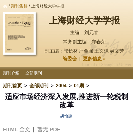
/
期刊集群
/ 上海财经大学学报
上海财经大学学报
主编：刘元春
常务副主编：郑春荣
副主编：郭长林 严金强 王文斌 吴文芳
编委会
|
更多信息 »
期刊介绍
全部期刊
期刊首页
>
全部期刊
>
2004
>
01期
>
适应市场经济深入发展,推进新一轮税制
改革
胡怡建
HTML 全文
|
暂无 PDF