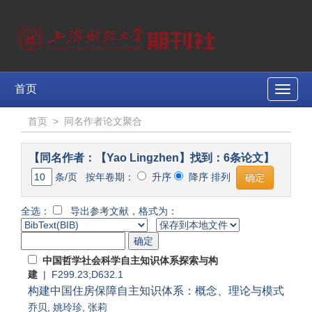
首页
Toggle
naviga
首页
>
同名作者论文聚合
【同名作者：【Yao Lingzhen】找到：6条论文】
条/页 按年卷期：
升序
降序 排列
全选：
导出参考文献，格式为：
中国哲学社会科学自主知识体系探索与构
建
| F299.23;D632.1
构建中国住房保障自主知识体系：概念、理论与模式
乔贝
,
姚玲珍
,
张莉