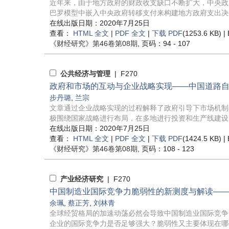
近年来，由于地方政府的财政收支缺口不断扩大，中央政
巴罗模型中嵌入中央政府转移支付来构建地方政府支出决策
在线出版日期：2020年7月25日
查看：
HTML 全文
|
PDF 全文
|
下载 PDF
(1253.6 KB) |
《财经研究》
第46卷第08期
, 页码：94 - 107
公共经济与管理
| F270
政府和市场的互动与企业战略实现——中国道路
步丹璐
,
兰宗
文章通过企业战略实现的过程解释了政府引导下市场机制
极围绕国家战略进行布局，在多地进行投资和生产线建设并
在线出版日期：2020年7月25日
查看：
HTML 全文
|
PDF 全文
|
下载 PDF
(1424.5 KB) |
《财经研究》
第46卷第08期
, 页码：108 - 123
产业经济研究
| F270
中国制造业国际竞争力脆弱性的新测度与解读—
余珮
,
蔡正芳
,
刘林青
全球经贸格局的加速动荡必然会导致中国制造业国际竞争
企业的国际竞争力是否足够强大？脆弱性又主要体现在哪个