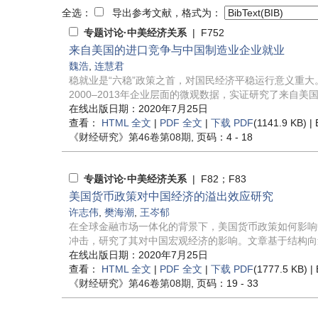
全选：
导出参考文献，格式为：
专题讨论·中美经济关系
| F752
来自美国的进口竞争与中国制造业企业就业
魏浩
,
连慧君
稳就业是“六稳”政策之首，对国民经济平稳运行意义重
2000–2013年企业层面的微观数据，实证研究了来自美国的
在线出版日期：2020年7月25日
查看：
HTML 全文
|
PDF 全文
|
下载 PDF
(1141.9 KB) |
《财经研究》
第46卷第08期
, 页码：4 - 18
专题讨论·中美经济关系
| F82；F83
美国货币政策对中国经济的溢出效应研究
许志伟
,
樊海潮
,
王岑郁
在全球金融市场一体化的背景下，美国货币政策如何影响中国宏
冲击，研究了其对中国宏观经济的影响。文章基于结构向量
在线出版日期：2020年7月25日
查看：
HTML 全文
|
PDF 全文
|
下载 PDF
(1777.5 KB) |
《财经研究》
第46卷第08期
, 页码：19 - 33