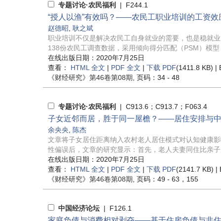
专题讨论·农民福利
| F244.1
“授人以渔”有效吗？——农民工职业培训的工资效
赵德昭
,
耿之斌
职业培训不仅是解决农民工自身就业的需要，也是稳就业
138份农民工调查数据，采用倾向得分匹配（PSM）模型，
在线出版日期：2020年7月25日
查看：
HTML 全文
|
PDF 全文
|
下载 PDF
(1411.8 KB) |
《财经研究》
第46卷第08期
, 页码：34 - 48
专题讨论·农民福利
| C913.6；C913.7；F063.4
子女近邻而居，胜于同一屋檐？——居住安排与
余央央
,
陈杰
文章将子女居住距离纳入农村老人居住模式对认知健康影
性偏误后，文章的研究显示：首先，老人夫妻同住比亲子居
在线出版日期：2020年7月25日
查看：
HTML 全文
|
PDF 全文
|
下载 PDF
(2141.7 KB) |
《财经研究》
第46卷第08期
, 页码：49 - 63，155
中国经济论坛
| F126.1
家庭负债与消费相对剥夺——基于住房负债与非