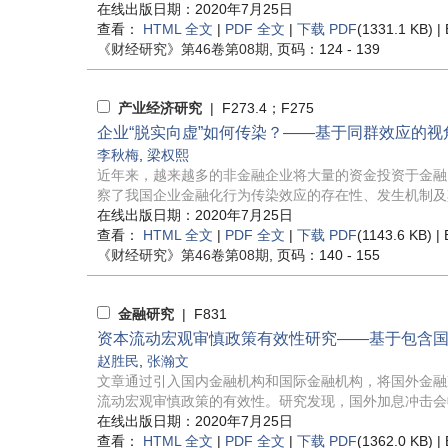
在线出版日期：2020年7月25日
查看：
HTML 全文
|
PDF 全文
|
下载 PDF
(1331.1 KB) |
《财经研究》
第46卷第08期
, 页码：124 - 139
产业经济研究
| F273.4；F275
企业“脱实向虚”如何传染？——基于同群效应的视
李秋梅
,
梁权熙
近年来，越来越多的非金融企业将大量的资金投资于金融
察了我国企业金融化行为传染效应的存在性、发生机制及其经
在线出版日期：2020年7月25日
查看：
HTML 全文
|
PDF 全文
|
下载 PDF
(1143.6 KB) |
《财经研究》
第46卷第08期
, 页码：140 - 155
金融研究
| F831
资本流动宏观审慎政策有效性研究——基于包含国
赵胜民
,
张瀚文
文章通过引入国内金融机构和国际金融机构，将国外金融
流动宏观审慎政策的有效性。研究发现，国外加息冲击会收
在线出版日期：2020年7月25日
查看：
HTML 全文
|
PDF 全文
|
下载 PDF
(1362.0 KB) |