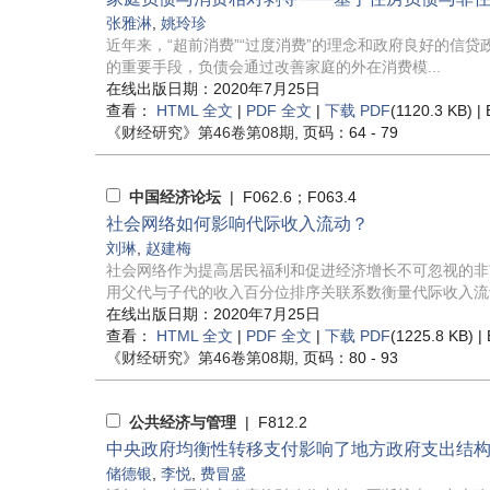
张雅淋
,
姚玲珍
近年来，“超前消费”“过度消费”的理念和政府良好的信
的重要手段，负债会通过改善家庭的外在消费模...
在线出版日期：2020年7月25日
查看：
HTML 全文
|
PDF 全文
|
下载 PDF
(1120.3 KB) |
《财经研究》
第46卷第08期
, 页码：64 - 79
中国经济论坛
| F062.6；F063.4
社会网络如何影响代际收入流动？
刘琳
,
赵建梅
社会网络作为提高居民福利和促进经济增长不可忽视的非
用父代与子代的收入百分位排序关联系数衡量代际收入流动
在线出版日期：2020年7月25日
查看：
HTML 全文
|
PDF 全文
|
下载 PDF
(1225.8 KB) |
《财经研究》
第46卷第08期
, 页码：80 - 93
公共经济与管理
| F812.2
中央政府均衡性转移支付影响了地方政府支出结
储德银
,
李悦
,
费冒盛