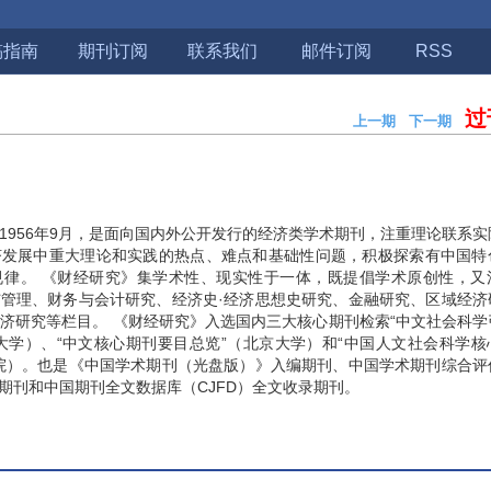
稿指南
期刊订阅
联系我们
邮件订阅
RSS
过
上一期
下一期
期
1956年9月，是面向国内外公开发行的经济类学术期刊，注重理论联系
济发展中重大理论和实践的热点、难点和基础性问题，积极探索有中国特
规律。 《财经研究》集学术性、现实性于一体，既提倡学术原创性，又
管理、财务与会计研究、经济史·经济思想史研究、金融研究、区域经济
济研究等栏目。 《财经研究》入选国内三大核心期刊检索“中文社会科学
南京大学）、“中文核心期刊要目总览”（北京大学）和“中国人文社会科学
院）。也是《中国学术期刊（光盘版）》入编期刊、中国学术期刊综合评
源期刊和中国期刊全文数据库（CJFD）全文收录期刊。