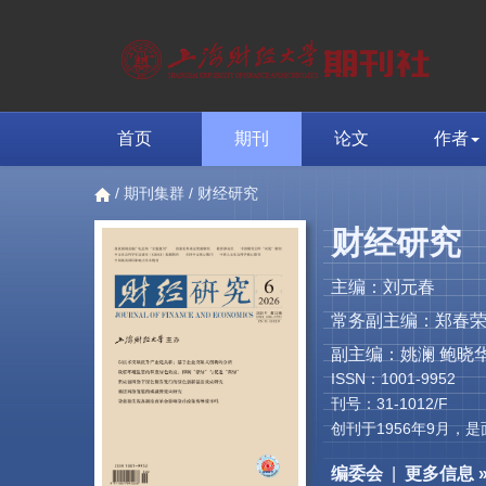
首页
期刊
论文
作者
/
期刊集群
/ 财经研究
财经研究
主编：刘元春
常务副主编：郑春
副主编：姚澜 鲍晓华
ISSN：1001-9952
刊号：31-1012/F
创刊于1956年9月
编委会
|
更多信息 