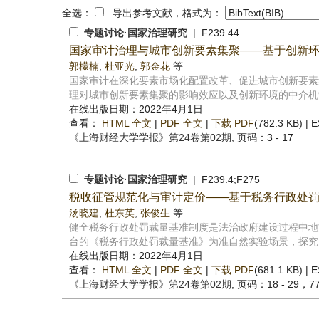
全选：
导出参考文献，格式为：
专题讨论·国家治理研究
| F239.44
国家审计治理与城市创新要素集聚——基于创新
郭檬楠
,
杜亚光
,
郭金花
等
国家审计在深化要素市场化配置改革、促进城市创新要素
理对城市创新要素集聚的影响效应以及创新环境的中介机制
在线出版日期：2022年4月1日
查看：
HTML 全文
|
PDF 全文
|
下载 PDF
(782.3 KB) |
E
《上海财经大学学报》
第24卷第02期
, 页码：3 - 17
专题讨论·国家治理研究
| F239.4;F275
税收征管规范化与审计定价——基于税务行政处
汤晓建
,
杜东英
,
张俊生
等
健全税务行政处罚裁量基准制度是法治政府建设过程中地
台的《税务行政处罚裁量基准》为准自然实验场景，探究了
在线出版日期：2022年4月1日
查看：
HTML 全文
|
PDF 全文
|
下载 PDF
(681.1 KB) |
E
《上海财经大学学报》
第24卷第02期
, 页码：18 - 29，7