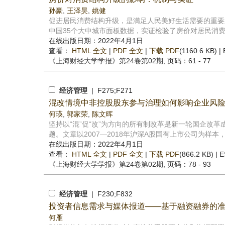
孙豪
,
王泽昊
,
姚健
促进居民消费结构升级，是满足人民美好生活需要的重要
中国35个大中城市面板数据，实证检验了房价对居民消费结
在线出版日期：2022年4月1日
查看：
HTML 全文
|
PDF 全文
|
下载 PDF
(1160.6 KB) |
《上海财经大学学报》
第24卷第02期
, 页码：61 - 77
经济管理
| F275;F271
混改情境中非控股股东参与治理如何影响企业风
何瑛
,
郭家荣
,
陈文晖
坚持以“混”促“改”为方向的所有制改革是新一轮国企改
题。文章以2007—2018年沪深A股国有上市公司为样本，
在线出版日期：2022年4月1日
查看：
HTML 全文
|
PDF 全文
|
下载 PDF
(866.2 KB) |
E
《上海财经大学学报》
第24卷第02期
, 页码：78 - 93
经济管理
| F230;F832
投资者信息需求与媒体报道——基于融资融券的
何雁