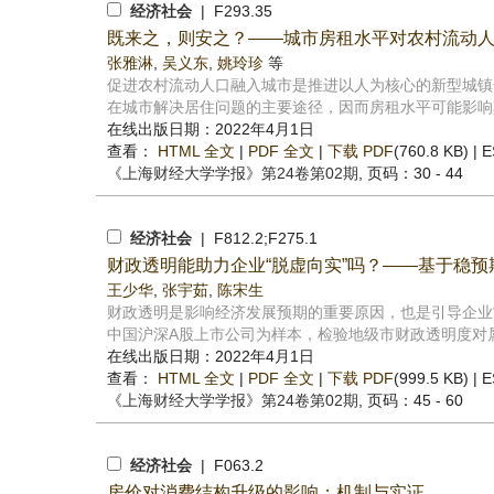
经济社会
| F293.35
既来之，则安之？——城市房租水平对农村流动
张雅淋
,
吴义东
,
姚玲珍
等
促进农村流动人口融入城市是推进以人为核心的新型城镇
在城市解决居住问题的主要途径，因而房租水平可能影响其
在线出版日期：2022年4月1日
查看：
HTML 全文
|
PDF 全文
|
下载 PDF
(760.8 KB) |
E
《上海财经大学学报》
第24卷第02期
, 页码：30 - 44
经济社会
| F812.2;F275.1
财政透明能助力企业“脱虚向实”吗？——基于稳
王少华
,
张宇茹
,
陈宋生
财政透明是影响经济发展预期的重要原因，也是引导企业“脱
中国沪深A股上市公司为样本，检验地级市财政透明度对属
在线出版日期：2022年4月1日
查看：
HTML 全文
|
PDF 全文
|
下载 PDF
(999.5 KB) |
E
《上海财经大学学报》
第24卷第02期
, 页码：45 - 60
经济社会
| F063.2
房价对消费结构升级的影响：机制与实证