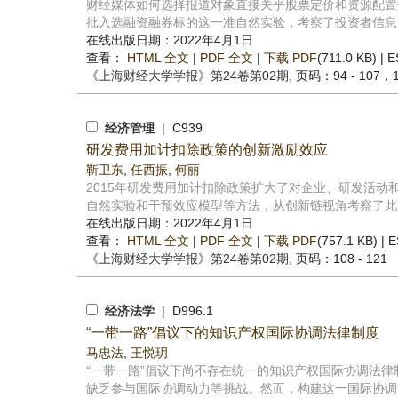
财经媒体如何选择报道对象直接关乎股票定价和资源配置效
批入选融资融券标的这一准自然实验，考察了投资者信息需
在线出版日期：2022年4月1日
查看：
HTML 全文
|
PDF 全文
|
下载 PDF
(711.0 KB) |
E
《上海财经大学学报》
第24卷第02期
, 页码：94 - 107，
经济管理
| C939
研发费用加计扣除政策的创新激励效应
靳卫东
,
任西振
,
何丽
2015年研发费用加计扣除政策扩大了对企业、研发活
自然实验和干预效应模型等方法，从创新链视角考察了此次
在线出版日期：2022年4月1日
查看：
HTML 全文
|
PDF 全文
|
下载 PDF
(757.1 KB) |
E
《上海财经大学学报》
第24卷第02期
, 页码：108 - 121
经济法学
| D996.1
“一带一路”倡议下的知识产权国际协调法律制度
马忠法
,
王悦玥
“一带一路”倡议下尚不存在统一的知识产权国际协调法
缺乏参与国际协调动力等挑战。然而，构建这一国际协调法