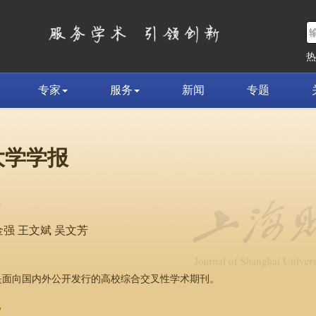
专家
服务
新闻
专题
大学学报
荣
强 王文斌 吴文芳
，是面向国内外公开发行的高校综合交叉性学术期刊。
»