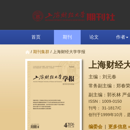
首页
期刊
论文
作者
/
期刊集群
/ 上海财经大学学报
上海财经
主编：刘元春
常务副主编：郑春
副主编：郭长林 严金
ISSN：1009-0150
刊号： 31-1817/C
创刊于1999年10月
编委会
|
更多信息 