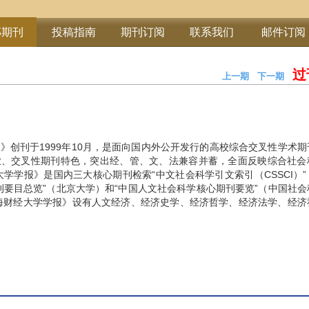
部期刊
投稿指南
期刊订阅
联系我们
邮件订阅
过
上一期
下一期
期
》创刊于1999年10月，是面向国内外公开发行的高校综合交叉性学术
业、交叉性期刊特色，突出经、管、文、法兼容并蓄，全面反映综合社会
大学学报》是国内三大核心期刊检索“中文社会科学引文索引（CSSCI）
刊要目总览”（北京大学）和“中国人文社会科学核心期刊要览”（中国社
海财经大学学报》设有人文经济、经济史学、经济哲学、经济法学、经济