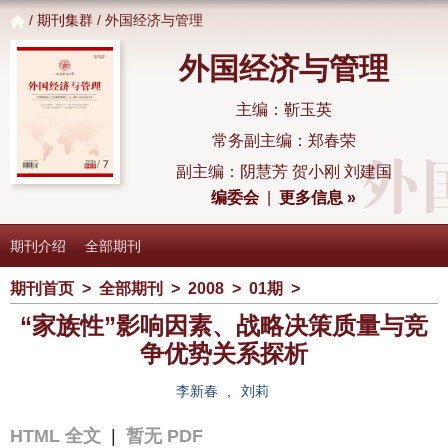
/
期刊集群
/ 外国经济与管理
外国经济与管理
主编：靳玉英
常务副主编：郑春荣
副主编：阴慧芳 贺小刚 刘建国
编委会
|
更多信息 »
期刊介绍
全部期刊
期刊首页
>
全部期刊
>
2008
>
01期
>
“家族性”影响因素、战略决策质量与竞
争优势关系探析
李新春
,
刘莉
HTML 全文
|
暂无 PDF