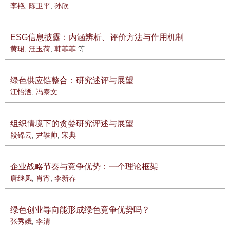
李艳
,
陈卫平
,
孙欣
ESG信息披露：内涵辨析、评价方法与作用机制
黄珺
,
汪玉荷
,
韩菲菲
等
绿色供应链整合：研究述评与展望
江怡洒
,
冯泰文
组织情境下的贪婪研究评述与展望
段锦云
,
尹轶帅
,
宋典
企业战略节奏与竞争优势：一个理论框架
唐继凤
,
肖宵
,
李新春
绿色创业导向能形成绿色竞争优势吗？
张秀娥
,
李清