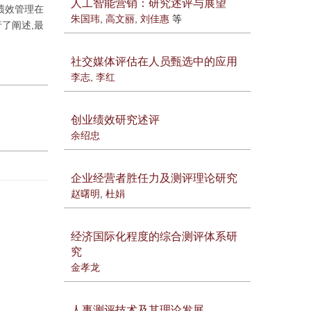
人工智能营销：研究述评与展望
绩效管理在
朱国玮
,
高文丽
,
刘佳惠
等
了阐述,最
社交媒体评估在人员甄选中的应用
李志
,
李红
创业绩效研究述评
余绍忠
企业经营者胜任力及测评理论研究
赵曙明
,
杜娟
经济国际化程度的综合测评体系研
究
金孝龙
人事测评技术及其理论发展