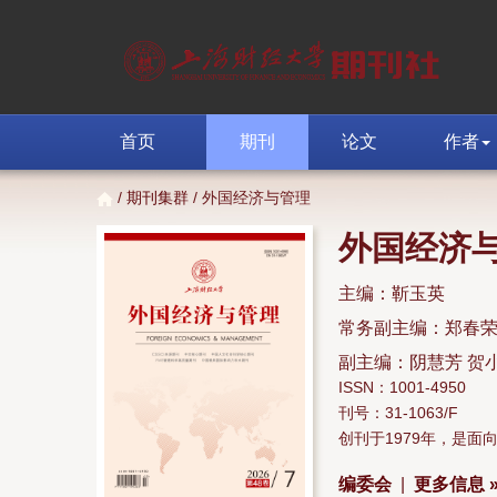
首页
期刊
论文
作者
/
期刊集群
/ 外国经济与管理
外国经济
主编：靳玉英
常务副主编：郑春
副主编：阴慧芳 贺
ISSN：1001-4950
刊号：31-1063/F
创刊于1979年，是
编委会
|
更多信息 