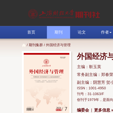
首页
期刊
论文
作者
/
期刊集群
/ 外国经济与管理
外国经济
主编：靳玉英
常务副主编：郑春
副主编：阴慧芳 贺
ISSN：1001-4950
刊号：31-1063/F
创刊于1979年，是
编委会
|
更多信息 