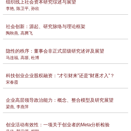
组织线上社会资本研究综述与展望
李艳
,
陈卫平
,
孙欣
社会创新：源起、研究脉络与理论框架
陶秋燕
,
高腾飞
隐性的秩序：董事会非正式层级研究述评及展望
马连福
,
高塬
,
杜博
科技创业企业股权融资：“才引财来”还是“财逐才入”？
宋春霞
企业高层领导政治能力：概念、整合模型及研究展望
梁燕
,
李燕萍
创业活动有效性：一项关于创业者的Meta分析检验