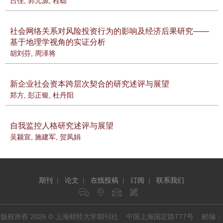
吕佳
,
郭元源
,
程聪
社会网络关系对风险投资行为的影响及经济后果研究——
基于地理学视角的实证分析
胡刘芬
,
周泽将
新企业社会资本跨层次契合的研究述评与展望
郑方
,
彭正银
,
杜丹阳
自我监控人格研究述评与展望
吴颍宣
,
施建军
,
贺凤娟
期刊
|
论文
|
在线投稿
|
订阅
|
联系我们
版权所有 2026 © 上海财经大学期刊社 中国上海国定路777号 邮编：