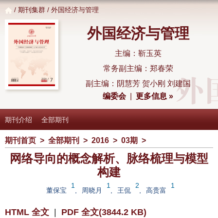
/
期刊集群
/ 外国经济与管理
外国经济与管理
主编：靳玉英
常务副主编：郑春荣
副主编：阴慧芳 贺小刚 刘建国
编委会
|
更多信息 »
期刊介绍
全部期刊
期刊首页
>
全部期刊
>
2016
>
03期
>
网络导向的概念解析、脉络梳理与模型
构建
1
1
2
1
董保宝
,
周晓月
,
王侃
,
高贵富
HTML 全文
|
PDF 全文(3844.2 KB)