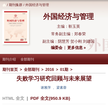
/
期刊集群
/ 外国经济与管理
外国经济与管理
主编：靳玉英
常务副主编：郑春荣
副主编：阴慧芳 贺小刚 刘建国
编委会
|
更多信息 »
期刊介绍
全部期刊
期刊首页
>
全部期刊
>
2016
>
01期
>
失败学习研究回顾与未来展望
谢雅萍
,
梁素蓉
HTML 全文
|
PDF 全文(950.9 KB)