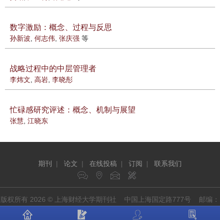
数字激励：概念、过程与反思
孙新波
,
何志伟
,
张庆强
等
战略过程中的中层管理者
李炜文
,
高岩
,
李晓彤
忙碌感研究评述：概念、机制与展望
张慧
,
江晓东
期刊
|
论文
|
在线投稿
|
订阅
|
联系我们
版权所有 2026 © 上海财经大学期刊社 中国上海国定路777号 邮编：
200433