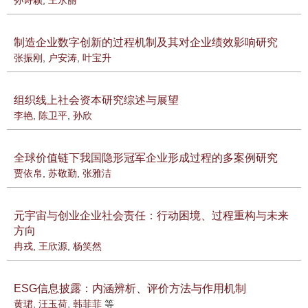
孙诗颖
,
王永丽
制造企业数字创新的过程机制及其对企业绩效影响研究
张振刚
,
户安涛
,
叶宝升
组织线上社会资本研究综述与展望
李艳
,
陈卫平
,
孙欣
全球价值链下我国隐形冠军企业形成过程的多案例研究
贾依帛
,
苏敬勤
,
张雅洁
元宇宙与创业企业社会责任：行动困境、过程重构与未来
方向
冉戎
,
王欣源
,
杨笑然
ESG信息披露：内涵辨析、评价方法与作用机制
黄珺
,
汪玉荷
,
韩菲菲
等