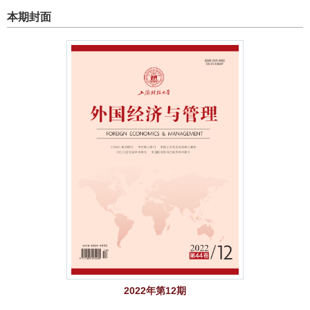
本期封面
2022年第12期