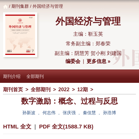
/
期刊集群
/ 外国经济与管理
外国经济与管理
主编：靳玉英
常务副主编：郑春荣
副主编：阴慧芳 贺小刚 刘建国
编委会
|
更多信息 »
期刊介绍
全部期刊
期刊首页
>
全部期刊
>
2022
>
12期
>
数字激励：概念、过程与反思
孙新波
,
何志伟
,
张庆强
,
秦佳慧
,
孙浩博
HTML 全文
|
PDF 全文(1588.7 KB)