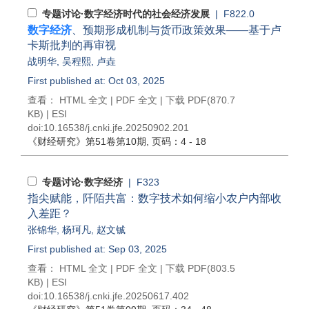
专题讨论·数字经济时代的社会经济发展
| F822.0
数字经济
、预期形成机制与货币政策效果——基于卢
卡斯批判的再审视
战明华
,
吴程熙
,
卢垚
First published at: Oct 03, 2025
查看：
HTML 全文
|
PDF 全文
|
下载 PDF
(870.7
KB) |
ESI
doi:
10.16538/j.cnki.jfe.20250902.201
《财经研究》
第51卷第10期
, 页码：4 - 18
专题讨论·数字经济
| F323
指尖赋能，阡陌共富：数字技术如何缩小农户内部收
入差距？
张锦华
,
杨珂凡
,
赵文铖
First published at: Sep 03, 2025
查看：
HTML 全文
|
PDF 全文
|
下载 PDF
(803.5
KB) |
ESI
doi:
10.16538/j.cnki.jfe.20250617.402