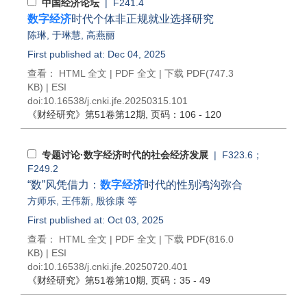
中国经济论坛
| F241.4
数字经济
时代个体非正规就业选择研究
陈琳
,
于琳慧
,
高燕丽
First published at: Dec 04, 2025
查看：
HTML 全文
|
PDF 全文
|
下载 PDF
(747.3
KB) |
ESI
doi:
10.16538/j.cnki.jfe.20250315.101
《财经研究》
第51卷第12期
, 页码：106 - 120
专题讨论·数字经济时代的社会经济发展
| F323.6；
F249.2
“数”风凭借力：
数字经济
时代的性别鸿沟弥合
方师乐
,
王伟新
,
殷徐康
等
First published at: Oct 03, 2025
查看：
HTML 全文
|
PDF 全文
|
下载 PDF
(816.0
KB) |
ESI
doi:
10.16538/j.cnki.jfe.20250720.401
《财经研究》
第51卷第10期
, 页码：35 - 49