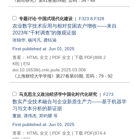
《财经研究》
第51卷第09期
, 页码：34 - 48
专题讨论·中国式现代化建设
| F323.8;F328
农业数字技术应用与相对贫困农户增收——来自
2023年“千村调查”的微观证据
张锦华
,
杨珂凡
,
龚钰涵
First published at: Jun 01, 2025
查看：
HTML 全文
|
PDF 全文
|
下载 PDF
(888.2
KB) |
ESI
doi:
10.16538/j.cnki.jsufe.2025.03.006
《上海财经大学学报》
第27卷第03期
, 页码：79 - 92
马克思主义政治经济学中国化时代化研究
| F273
数实产业技术融合与企业新质生产力——基于机器学
习与文本分析的新证据
董旗
,
谭伟杰
,
郑钧耀
等
First published at: Jun 01, 2025
查看：
HTML 全文
|
PDF 全文
|
下载 PDF
(874.4