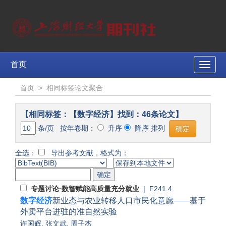
首页
Toggle
naviga
首页
>
相同标签论文聚合
【相同标签：【数字经济】找到：46条论文】
条/页 按年卷期：
升序
降序 排列
全选：
导出参考文献，格式为：
专题讨论·数智赋能高质量充分就业
| F241.4
数字经济
新业态与农业转移人口市民化意愿——基于
外卖平台进驻的准自然实验
许国辉
,
张文武
,
周子杰