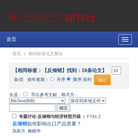
首页
Toggle
naviga
首页
>
相同标签论文聚合
【相同标签：【反倾销】找到：16条论文】
条/页 按年卷期：
升序
降序 排列
全选：
导出参考文献，格式为：
专题讨论·反倾销与经济转型升级
| F741.2
反倾销
如何影响出口产品质量？
高新月
,
鲍晓华