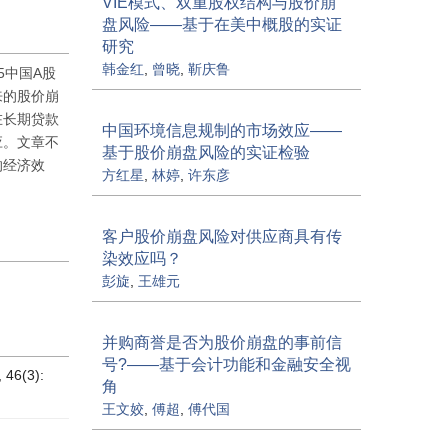
VIE模式、双重股权结构与股价崩
盘风险——基于在美中概股的实证
研究
韩金红
,
曾晓
,
靳庆鲁
5中国A股
来的股价崩
在长期贷款
中国环境信息规制的市场效应——
应。文章不
基于股价崩盘风险的实证检验
的经济效
方红星
,
林婷
,
许东彦
客户股价崩盘风险对供应商具有传
染效应吗？
彭旋
,
王雄元
并购商誉是否为股价崩盘的事前信
号?——基于会计功能和金融安全视
(3):
角
王文姣
,
傅超
,
傅代国