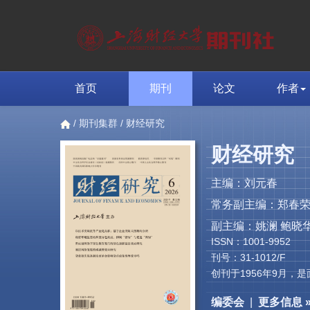
首页
期刊
论文
作者
/
期刊集群
/ 财经研究
财经研究
主编：刘元春
常务副主编：郑春
副主编：姚澜 鲍晓华
ISSN：1001-9952
刊号：31-1012/F
创刊于1956年9月
编委会
|
更多信息 