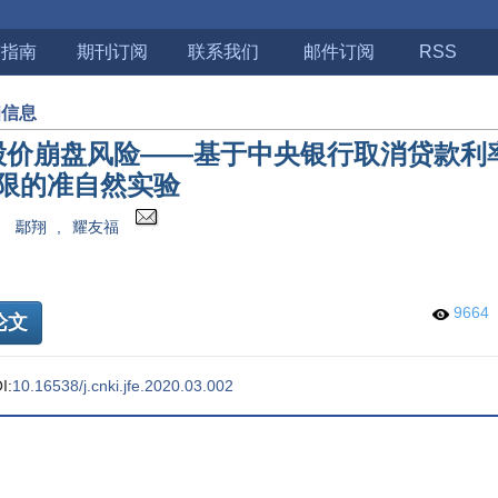
稿指南
期刊订阅
联系我们
邮件订阅
RSS
细信息
股价崩盘风险——基于中央银行取消贷款利
限的准自然实验
鄢翔
,
耀友福
9664
论文
I:
10.16538/j.cnki.jfe.2020.03.002