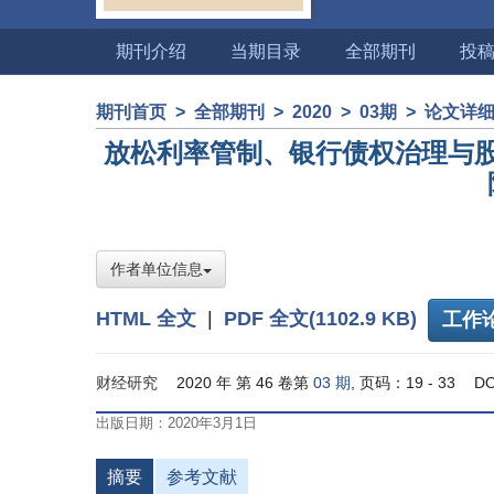
期刊介绍
当期目录
全部期刊
投
期刊首页
>
全部期刊
>
2020
>
03期
>
论文详
放松利率管制、银行债权治理与
作者单位信息
HTML 全文
|
PDF 全文(1102.9 KB)
工作
财经研究
2020 年 第 46 卷第
03 期
, 页码：19 - 33
DO
出版日期：2020年3月1日
摘要
参考文献