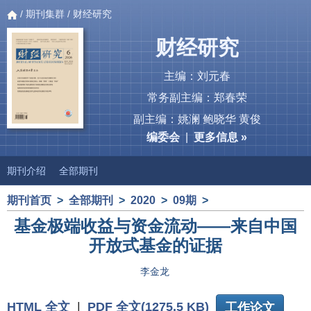
/
期刊集群
/ 财经研究
财经研究
主编：刘元春
常务副主编：郑春荣
副主编：姚澜 鲍晓华 黄俊
编委会
|
更多信息 »
期刊介绍
全部期刊
期刊首页
>
全部期刊
>
2020
>
09期
>
基金极端收益与资金流动——来自中国
开放式基金的证据
李金龙
HTML 全文
|
PDF 全文(1275.5 KB)
工作论文